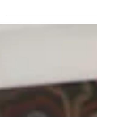
pomníka?
Dnes si predstavíme zaujímavý zberateľský
kúsok z marcovej aukcie zo susedného
Maďarska. Pohľadnica malého formátu 9x13
cm bola poslaná do Maďarska z tunajších už
zaniknutých Ľubovnianskych kúpeľov 22. júla
1909. Zachytáva pohľad na historický pomník
- pamätník postavený v druhej polovici 19.
storočia. Je úzko spätý s levočskou rodinou
Probstnerovcov, ktorá kedysi vlastnila tunajšie
kúpele a zaslúžila sa o ich vtedajší rozkvet,
najmä v rokoch 1870 - 1885. Podľa istých
histor