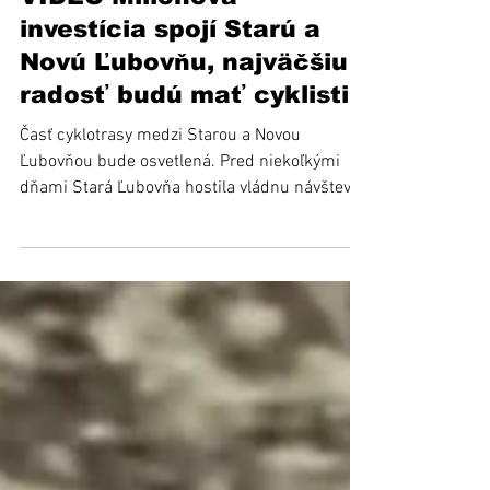
25. 6.
VIDEO Miliónová
investícia spojí Starú a
Novú Ľubovňu, najväčšiu
radosť budú mať cyklisti
Časť cyklotrasy medzi Starou a Novou
Ľubovňou bude osvetlená. Pred niekoľkými
dňami Stará Ľubovňa hostila vládnu návštevu.
Svoje kroky na tunajšiu radnicu si tu nameral
Samuel Migaľ, minister investícií, regionálneho
rozvoja a informatizácie SR. Dôvodom bolo
podpísanie schvaľovacieho listu projektu, v
rámci ktorého pôjde jeden milión eur na
cyklotrasu smerujúcu zo Starej do Novej
Ľubovne. Ako je známe, minister sa chce
uchádzať o stoličku župana v Prešovskom
kraji. EŠTE TENTO