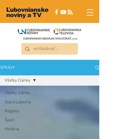
Ľubovnianske
noviny a TV
SPRÁVY
Všetky články
Všetky články
Stará Ľubovňa
Regióny
Šport
História