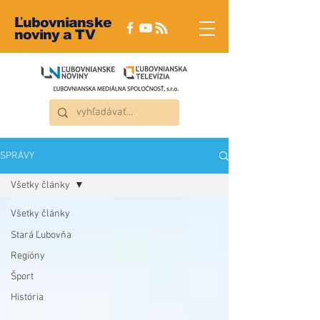
Ľubovnianske
noviny a TV
SPRÁVY
Všetky články
Všetky články
Stará Ľubovňa
Regióny
Šport
História