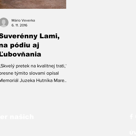
Mário Veverka
6. 11. 2016
Suverénny Lami,
na pódiu aj
Ľubovňania
„Skvelý pretek na kvalitnej trati,“
presne týmito slovami opísal
Memoriál Juzeka Hutníka Marek
Renčlo z Košíc.
ber našich
Ú