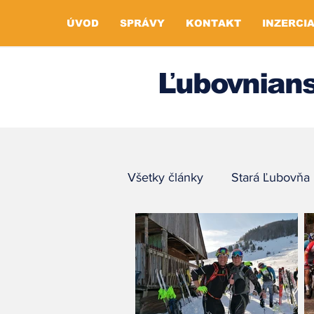
ÚVOD
SPRÁVY
KONTAKT
INZERCI
Ľubovnians
Všetky články
Stará Ľubovňa