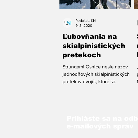
Redakcia ĽN
9. 3. 2020
Ľubovňania na
skialpinistických
pretekoch
Strungami Osnice nesie názov
jednodňových skialpinistických
pretekov dvojíc, ktoré sa
uskutočnili preduplynulý víkend
v Malej Fatre.
Prihláste sa na od
e-mailových správ