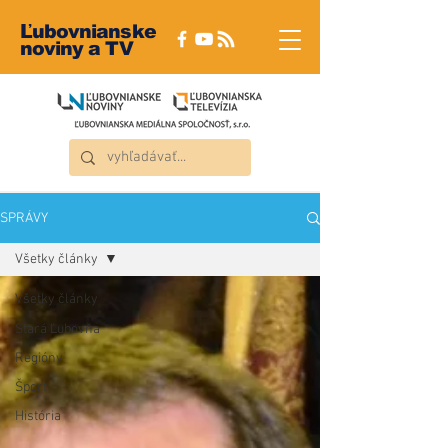
Ľubovnianske
noviny a TV
SPRÁVY
Všetky články
Všetky články
Stará Ľubovňa
Regióny
Šport
História