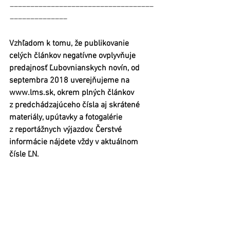
–––––––––––––––––––––––––––––––––––
––––––––––––––
Vzhľadom k tomu, že publikovanie 
celých článkov negatívne ovplyvňuje 
predajnosť Ľubovnianskych novín, od 
septembra 2018 uverejňujeme na 
www.lms.sk, okrem plných článkov 
z predchádzajúceho čísla aj skrátené 
materiály, upútavky a fotogalérie 
z reportážnych výjazdov. Čerstvé 
informácie nájdete vždy v aktuálnom 
čísle ĽN.
#MilanMalast
#sro
#Slobyterm
#teplo
Stará Ľubovňa