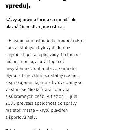
vpredu).
Názvy aj právna forma sa menili, ale 
hlavná činnosť zrejme ostala…
– Hlavnou činnosťou bola pred 62 rokmi 
správa štátnych bytových domov 
a výroba tepla a teplej vody. Na tom sa 
nič nezmenilo, akurát teplo už 
nevyrábame z uhlia, ale zo zemného 
plynu, a to je veľmi podstatný rozdiel… 
a spravujeme nájomné bytové domy vo 
vlastníctve Mesta Stará Ľubovňa 
a súkromných osôb. A tiež od 1. júla 
2003 prevzala spoločnosť do správy 
majetok mesta – krytú plaváreň 
a športovú halu.