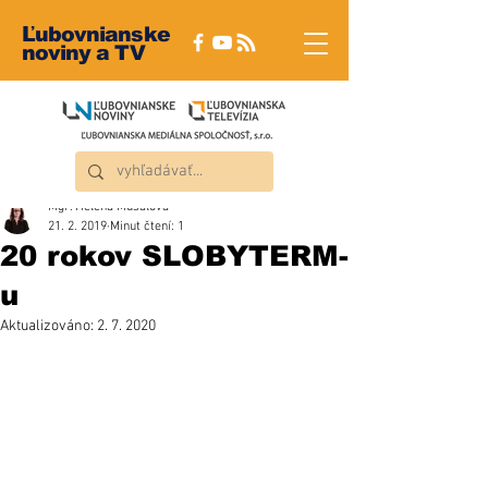
Ľubovnianske
noviny a TV
Mgr. Helena Musalová
21. 2. 2019
Minut čtení: 1
20 rokov SLOBYTERM-
u
Aktualizováno:
2. 7. 2020