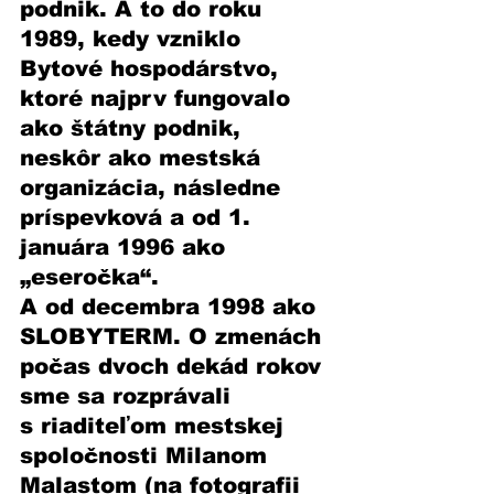
podnik. A to do roku 
1989, kedy vzniklo 
Bytové hospodárstvo, 
ktoré najprv fungovalo 
ako štátny podnik, 
neskôr ako mestská 
organizácia, následne 
príspevková a od 1. 
januára 1996 ako 
„eseročka“. 
A od decembra 1998 ako 
SLOBYTERM. O zmenách 
počas dvoch dekád rokov 
sme sa rozprávali 
s riaditeľom mestskej 
spoločnosti Milanom 
Malastom (na fotografii 