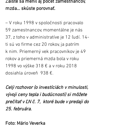
Zaiste sa menil aj počet zamestnancov, 
mzda… skúste porovnať.
– V roku 1998 v spoločnosti pracovalo 
59 zamestnancov, momentálne je nás 
37, z toho v administratíve je 12 ľudí. 14-
ti sú vo firme cez 20 rokov, ja patrím 
k nim. Priemerný vek pracovníkov je 49 
rokov a priemerná mzda bola v roku 
1998 vo výške 318 € a v roku 2018 
dosiahla úroveň  938 €.
Celý rozhovor (o investíciách v minulosti, 
vývoji ceny tepla i budúcnosti) si môžete 
prečítať v ĽN č. 7,  ktoré bude v predaji do 
25. februára.
Foto: Mário Veverka