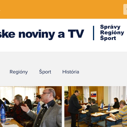
A
Správy
ke noviny a TV
Regióny
Šport
Regióny
Šport
História