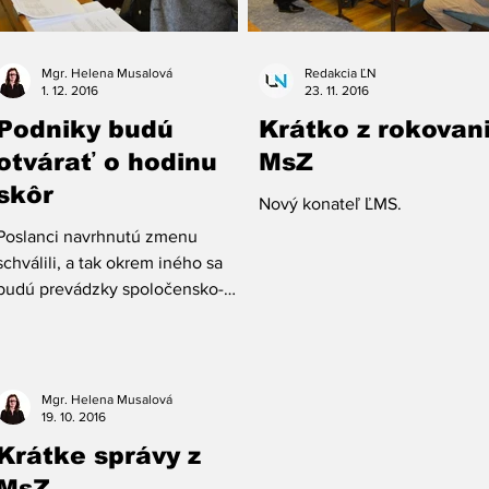
Mgr. Helena Musalová
Redakcia ĽN
1. 12. 2016
23. 11. 2016
Podniky budú
Krátko z rokovan
otvárať o hodinu
MsZ
skôr
Nový konateľ ĽMS.
Poslanci navrhnutú zmenu
schválili, a tak okrem iného sa
budú prevádzky spoločensko-
zábavného charakteru v meste
otvárať o hodinu skôr.
Mgr. Helena Musalová
19. 10. 2016
Krátke správy z
MsZ