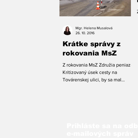
Mgr. Helena Musalová
26. 10. 2016
Krátke správy z
rokovania MsZ
Z rokovania MsZ Združia peniaze
Kritizovaný úsek cesty na
Továrenskej ulici, by sa mal
zmeniť. Jeho kompletné
vyasfaltovanie si však...
Prihláste sa na od
e-mailových správ