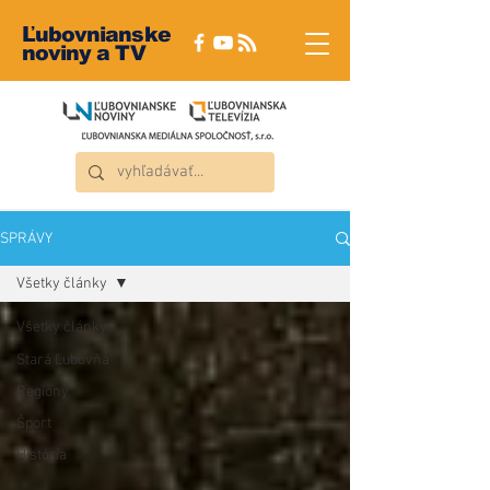
Ľubovnianske
noviny a TV
SPRÁVY
Všetky články
Všetky články
Stará Ľubovňa
Regióny
Šport
História