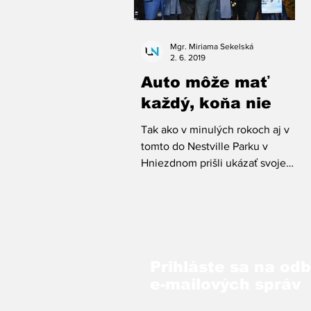
Mgr. Miriama Sekelská
2. 6. 2019
Auto môže mať
každý, koňa nie
Tak ako v minulých rokoch aj v
tomto do Nestville Parku v
Hniezdnom prišli ukázať svoje
majstrovské umenie furmani z
celého Slovenska....
Prihláste sa na od
e-mailových správ