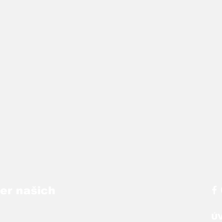
ber našich
Ú