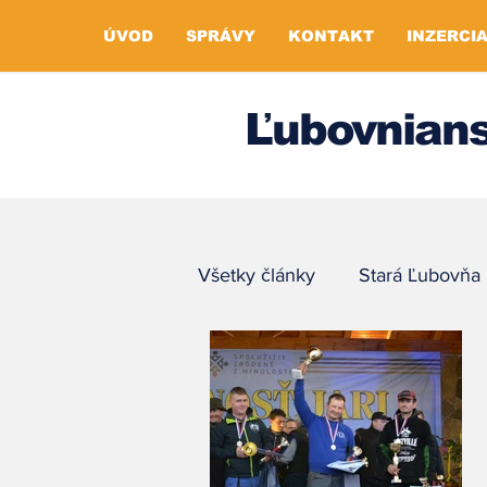
ÚVOD
SPRÁVY
KONTAKT
INZERCI
Ľubovnians
Všetky články
Stará Ľubovňa