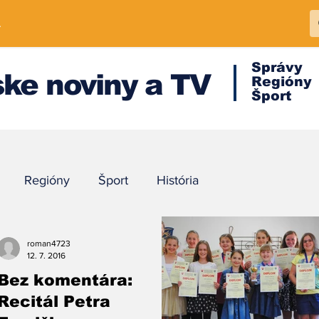
A
Správy
ke noviny a TV
Regióny
Šport
Regióny
Šport
História
roman4723
12. 7. 2016
Bez komentára:
Recitál Petra