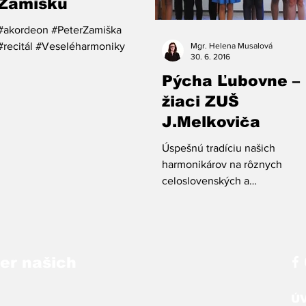
Zamišku
#akordeon #PeterZamiška
#recitál #Veseléharmoniky
Mgr. Helena Musalová
30. 6. 2016
Pýcha Ľubovne –
žiaci ZUŠ
J.Melkoviča
Úspešnú tradíciu našich
harmonikárov na rôznych
celoslovenských a
medzinárodných súťažiach
potvrdil aj tento školský rok.
ber našich
Ú