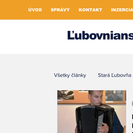
ÚVOD
SPRÁVY
KONTAKT
INZERCI
Ľubovnians
Všetky články
Stará Ľubovňa