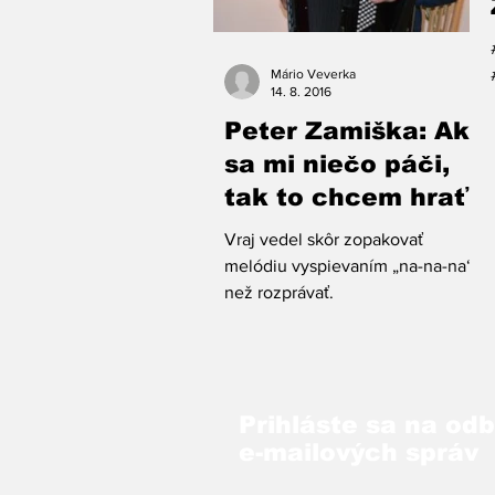
Mário Veverka
14. 8. 2016
Peter Zamiška: Ak
sa mi niečo páči,
tak to chcem hrať
Vraj vedel skôr zopakovať
melódiu vyspievaním „na-na-na“,
než rozprávať.
Prihláste sa na od
e-mailových správ