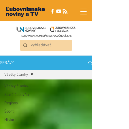
Ľubovnianske
noviny a TV
SPRÁVY
Všetky články
Všetky články
Stará Ľubovňa
Regióny
Šport
História