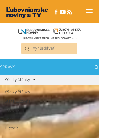
Ľubovnianske
noviny a TV
SPRÁVY
Všetky články
Všetky články
Stará Ľubovňa
Regióny
Šport
História