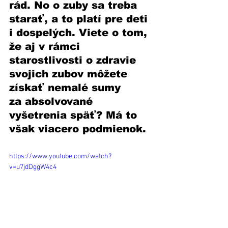
rád. No o zuby sa treba 
starať, a to platí pre deti 
i dospelých. Viete o tom, 
že aj v rámci 
starostlivosti o zdravie 
svojich zubov môžete 
získať nemalé sumy 
za absolvované 
vyšetrenia späť? Má to 
však viacero podmienok.
https://www.youtube.com/watch?
v=u7jdDggW4c4