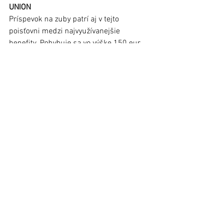
UNION
Príspevok na zuby patrí aj v tejto 
poisťovni medzi najvyužívanejšie 
benefity. Pohybuje sa vo výške 150 eur 
na zuby ročne pre všetkých poistencov 
za obdobných podmienok ako 
u predošlých poisťovní. Príspevok 100 
eur môžete využiť na všetky výkony, ktoré 
sú čiastočne hradené zdravotnou 
poisťovňou a musíte ich doplácať, 
napríklad plombovanie, zubné korunky. 
Deti do 18 rokov si môžu uplatniť 
príspevok na zubné strojčeky a čeľustno-
ortopedické výkony. Príspevok 50 eur 
môžete využiť na dentálnu hygienu. 
Do príspevku 100 Eur 
nespadajú výkony čeľustnej ortopédie, 
zubné implantáty, ústne dlahy 
ap. Poistenec si ich hradí v plnej výške 