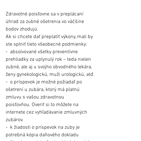
Zdravotné poisťovne sa v preplácaní 
úhrad za zubné ošetrenia vo väčšine 
bodov zhodujú.
Ak si chcete dať preplatiť výkony, mali by 
ste splniť tieto všeobecné podmienky:
- absolvované všetky preventívne 
prehliadky za uplynulý rok – teda nielen 
zubné, ale aj u svojho obvodného lekára, 
ženy gynekologickú, muži urologickú, atď.
- o príspevok je možné požiadať po 
ošetrení u zubára, ktorý má platnú 
zmluvu s vašou zdravotnou 
poisťovňou. Overiť si to môžete na 
internete cez vyhľadávanie zmluvných 
zubárov.
- k žiadosti o príspevok na zuby je 
potrebná kópia daňového dokladu 