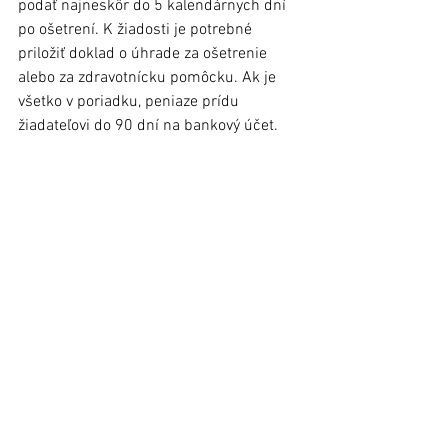
podať najneskôr do 5 kalendárnych dní 
po ošetrení. K žiadosti je potrebné 
priložiť doklad o úhrade za ošetrenie 
alebo za zdravotnícku pomôcku. Ak je 
všetko v poriadku, peniaze prídu 
žiadateľovi do 90 dní na bankový účet.