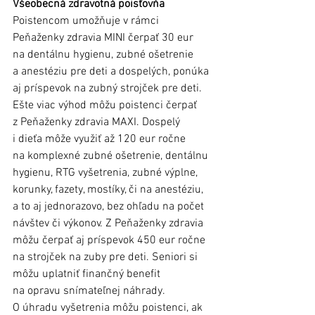
Všeobecná zdravotná poisťovňa
Poistencom umožňuje v rámci 
Peňaženky zdravia MINI čerpať 30 eur 
na dentálnu hygienu, zubné ošetrenie 
a anestéziu pre deti a dospelých, ponúka 
aj príspevok na zubný strojček pre deti. 
Ešte viac výhod môžu poistenci čerpať 
z Peňaženky zdravia MAXI. Dospelý 
i dieťa môže využiť až 120 eur ročne 
na komplexné zubné ošetrenie, dentálnu 
hygienu, RTG vyšetrenia, zubné výplne, 
korunky, fazety, mostíky, či na anestéziu, 
a to aj jednorazovo, bez ohľadu na počet 
návštev či výkonov. Z Peňaženky zdravia 
môžu čerpať aj príspevok 450 eur ročne 
na strojček na zuby pre deti. Seniori si 
môžu uplatniť finančný benefit 
na opravu snímateľnej náhrady. 
O úhradu vyšetrenia môžu poistenci, ak 