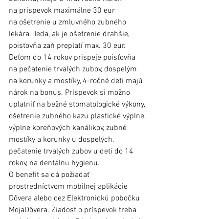
na príspevok maximálne 30 eur 
na ošetrenie u zmluvného zubného 
lekára. Teda, ak je ošetrenie drahšie, 
poisťovňa zaň preplatí max. 30 eur. 
Deťom do 14 rokov prispeje poisťovňa 
na pečatenie trvalých zubov, dospelým 
na korunky a mostíky, 4-ročné deti majú 
nárok na bonus. Príspevok si možno 
uplatniť na bežné stomatologické výkony, 
ošetrenie zubného kazu plastické výplne, 
výplne koreňových kanálikov, zubné 
mostíky a korunky u dospelých, 
pečatenie trvalých zubov u detí do 14 
rokov, na dentálnu hygienu.
O benefit sa dá požiadať 
prostredníctvom mobilnej aplikácie 
Dôvera alebo cez Elektronickú pobočku 
MojaDôvera. Žiadosť o príspevok treba 