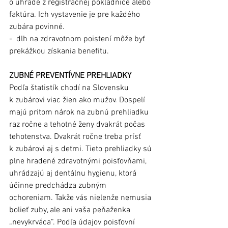
o úhrade z registračnej pokladnice alebo 
faktúra. Ich vystavenie je pre každého 
zubára povinné.
- dlh na zdravotnom poistení môže byť 
prekážkou získania benefitu. 
ZUBNÉ PREVENTÍVNE PREHLIADKY
Podľa štatistík chodí na Slovensku 
k zubárovi viac žien ako mužov. Dospelí 
majú pritom nárok na zubnú prehliadku 
raz ročne a tehotné ženy dvakrát počas 
tehotenstva. Dvakrát ročne treba prísť 
k zubárovi aj s deťmi. Tieto prehliadky sú 
plne hradené zdravotnými poisťovňami, 
uhrádzajú aj dentálnu hygienu, ktorá 
účinne predchádza zubným 
ochoreniam. Takže vás nielenže nemusia 
bolieť zuby, ale ani vaša peňaženka 
„nevykrváca“. Podľa údajov poisťovní 