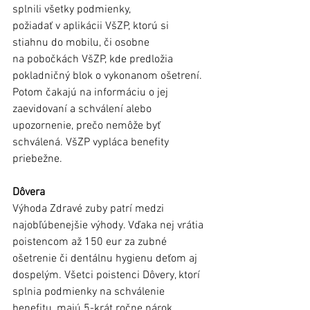
splnili všetky podmienky, 
požiadať v aplikácii VšZP, ktorú si 
stiahnu do mobilu, či osobne 
na pobočkách VšZP, kde predložia 
pokladničný blok o vykonanom ošetrení. 
Potom čakajú na informáciu o jej 
zaevidovaní a schválení alebo 
upozornenie, prečo nemôže byť 
schválená. VšZP vypláca benefity 
priebežne.
Dôvera
Výhoda Zdravé zuby patrí medzi 
najobľúbenejšie výhody. Vďaka nej vrátia 
poistencom až 150 eur za zubné 
ošetrenie či dentálnu hygienu deťom aj 
dospelým. Všetci poistenci Dôvery, ktorí 
splnia podmienky na schválenie 
benefitu, majú 5-krát ročne nárok 