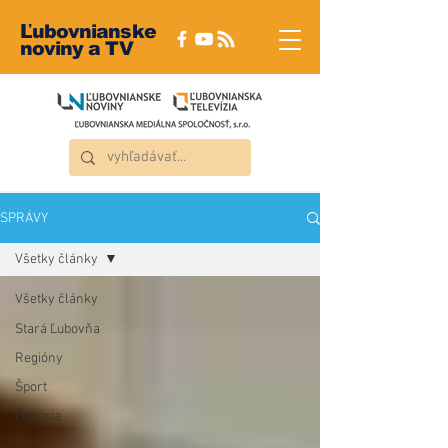
Ľubovnianske
noviny a TV
SPRÁVY
Všetky články
Všetky články
Stará Ľubovňa
Regióny
Šport
História