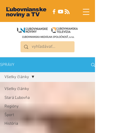
Ľubovnianske
noviny a TV
SPRÁVY
Všetky články
Všetky články
Stará Ľubovňa
Regióny
Šport
História