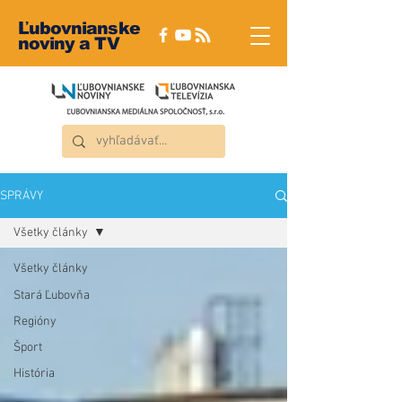
Ľubovnianske
noviny a TV
SPRÁVY
Všetky články
Všetky články
Stará Ľubovňa
Regióny
Šport
História