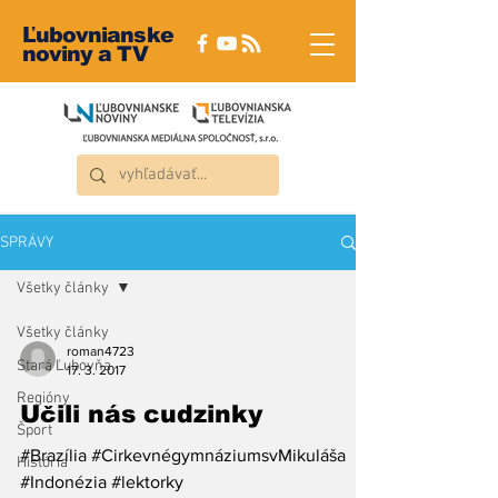
Ľubovnianske
noviny a TV
SPRÁVY
Všetky články
Všetky články
roman4723
Stará Ľubovňa
17. 3. 2017
Regióny
Učili nás cudzinky
Šport
#Brazília #CirkevnégymnáziumsvMikuláša
História
#Indonézia #lektorky