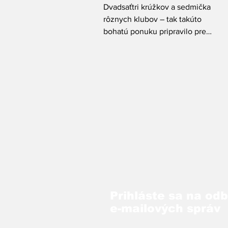
Dvadsaťtri krúžkov a sedmička
rôznych klubov – tak takúto
bohatú ponuku pripravilo pre
deti a mládež staroľubovnianske
Centrum voľného času.
Prihláste sa na od
e-mailových správ