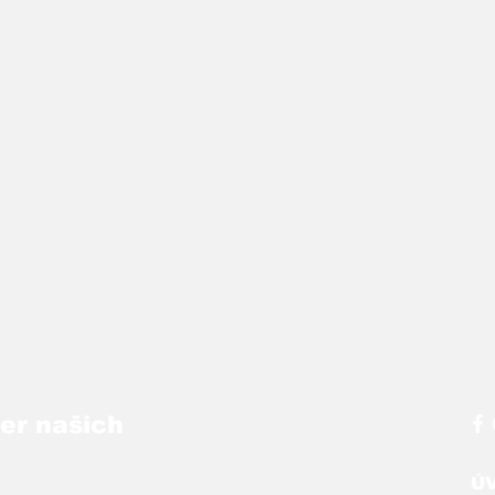
ber našich
Ú