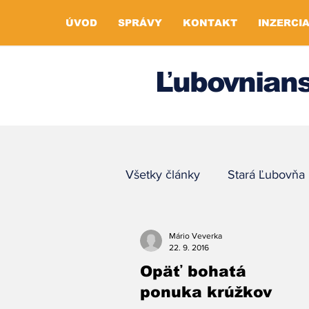
ÚVOD
SPRÁVY
KONTAKT
INZERCI
Ľubovnians
Všetky články
Stará Ľubovňa
Mário Veverka
22. 9. 2016
Opäť bohatá
ponuka krúžkov