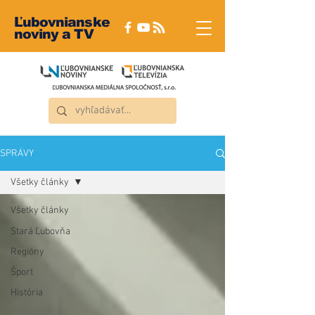
Ľubovnianske
noviny a TV
SPRÁVY
Všetky články
Všetky články
Stará Ľubovňa
Regióny
Šport
História