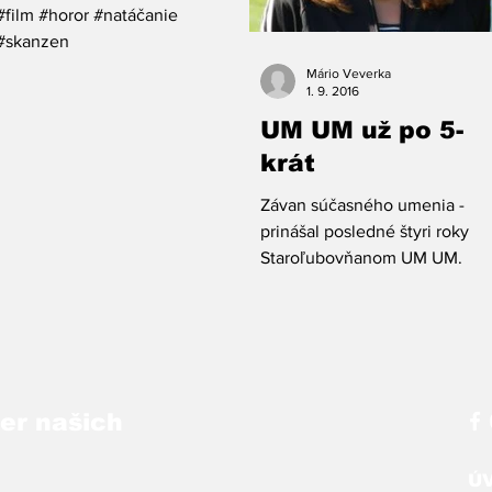
#film #horor #natáčanie
#skanzen
Mário Veverka
1. 9. 2016
UM UM už po 5-
krát
Závan súčasného umenia -
prinášal posledné štyri roky
Staroľubovňanom UM UM.
ber našich
Ú