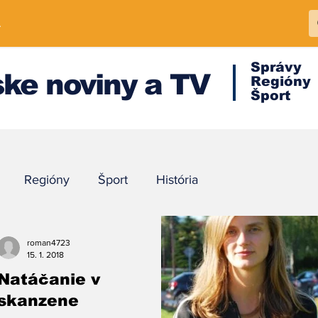
A
Správy
ke noviny a TV
Regióny
Šport
Regióny
Šport
História
roman4723
15. 1. 2018
Natáčanie v
skanzene