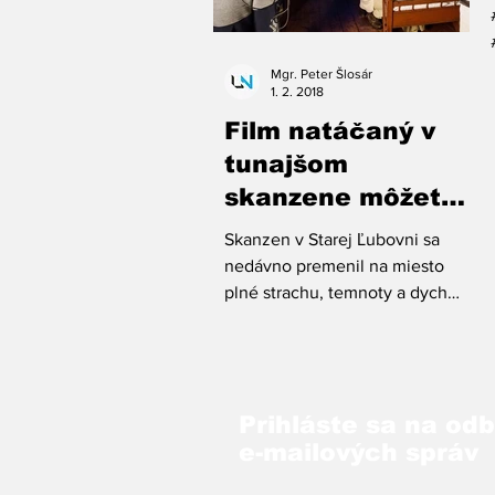
Mgr. Peter Šlosár
1. 2. 2018
Film natáčaný v
tunajšom
skanzene môžete
aj vlastniť
Skanzen v Starej Ľubovni sa
nedávno premenil na miesto
plné strachu, temnoty a dych
vyrážajúcich momentov.
Prihláste sa na od
e-mailových správ