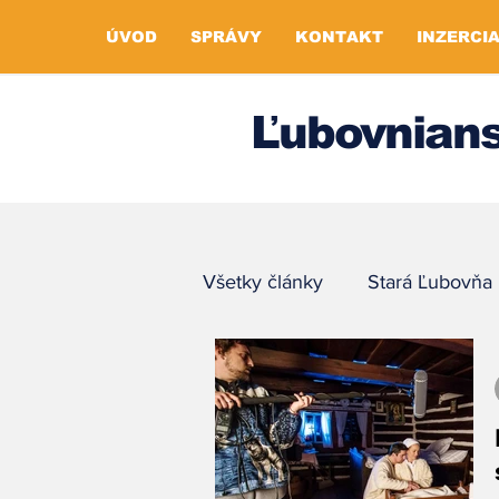
ÚVOD
SPRÁVY
KONTAKT
INZERCI
Ľubovnians
Všetky články
Stará Ľubovňa