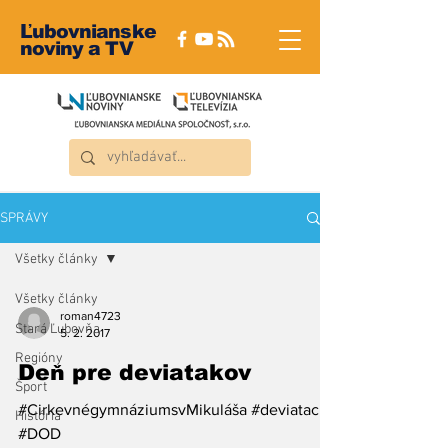
Ľubovnianske
noviny a TV
SPRÁVY
Všetky články
Všetky články
roman4723
Stará Ľubovňa
5. 2. 2017
Regióny
Deň pre deviatakov
Šport
#CirkevnégymnáziumsvMikuláša #deviataci
História
#DOD