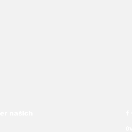
ber našich
Ú