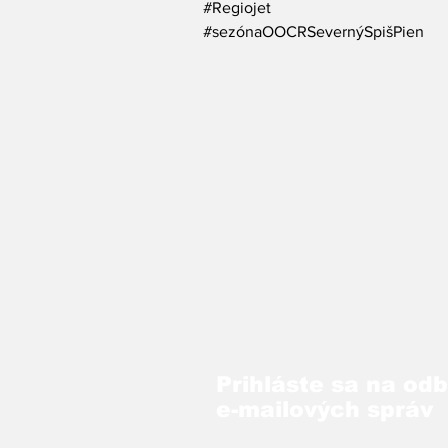
#Regiojet
#sezónaOOCRSevernýSpišPieni
ny
Prihláste sa na od
e-mailových správ