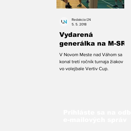
Redakcia ĽN
5. 5. 2018
Vydarená
generálka na M-SR
V Novom Meste nad Váhom sa
konal tretí ročník turnaja žiakov
vo volejbale Vertiv Cup.
Prihláste sa na od
e-mailových správ