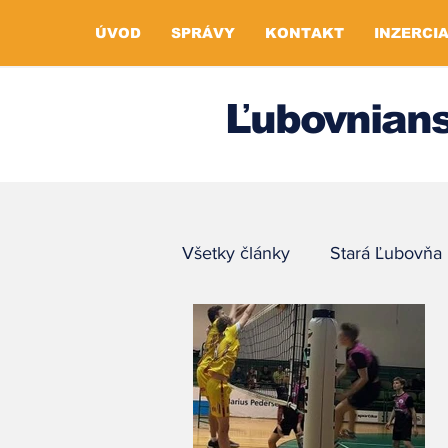
ÚVOD
SPRÁVY
KONTAKT
INZERCI
Ľubovnians
Všetky články
Stará Ľubovňa