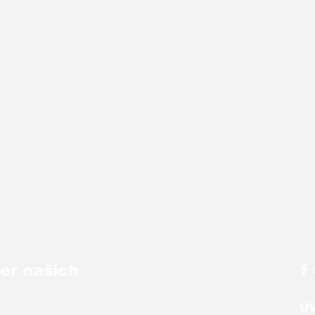
ber našich
Ú