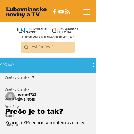
Ľubovnianske
noviny a TV
SPRÁVY
Všetky články
Všetky články
roman4723
Stará Ľubovňa
27. 2. 2018
Regióny
Prečo je to tak?
Šport
#chodci #Priechod #problém #značky
História