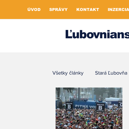
ÚVOD
SPRÁVY
KONTAKT
INZERCI
Ľubovnians
Všetky články
Stará Ľubovňa