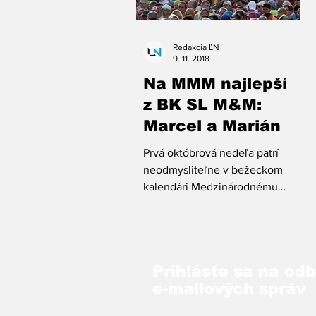
Redakcia ĽN
9. 11. 2018
Na MMM najlepší
z BK SL M&M:
Marcel a Marián
Prvá októbrová nedeľa patrí
neodmysliteľne v bežeckom
kalendári Medzinárodnému
maratónu mieru v Košiciach.
Prihláste sa na od
e-mailových správ