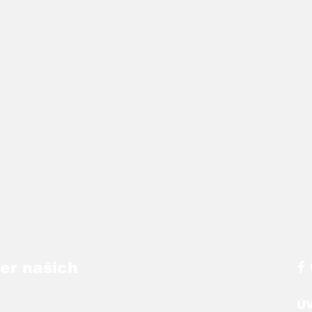
ber našich
Ú