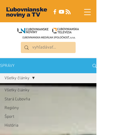
Ľubovnianske
noviny a TV
SPRÁVY
Všetky články
Všetky články
Stará Ľubovňa
Regióny
Šport
História