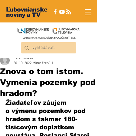
Ľubovnianske
noviny a TV
Peter Rindoš
20. 10. 2022
Minut čtení: 1
Znova o tom istom.
Vymenia pozemky pod
hradom?
Žiadateľov záujem 
o výmenu pozemkov pod 
hradom s takmer 180-
tisícovým doplatkom 
neustáva. Poslanci Starej 