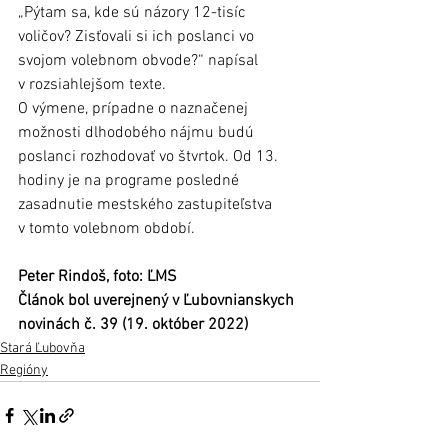
„Pýtam sa, kde sú názory 12-tisíc 
voličov? Zisťovali si ich poslanci vo 
svojom volebnom obvode?“ napísal 
v rozsiahlejšom texte. 
O výmene, prípadne o naznačenej 
možnosti dlhodobého nájmu budú 
poslanci rozhodovať vo štvrtok. Od 13. 
hodiny je na programe posledné 
zasadnutie mestského zastupiteľstva 
v tomto volebnom období. 
Peter Rindoš, foto: ĽMS
Článok bol uverejnený v Ľubovnianskych 
novinách č. 39 (19. október 2022)
Stará Ľubovňa
Regióny