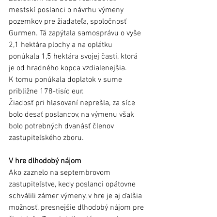
mestskí poslanci o návrhu výmeny 
pozemkov pre žiadateľa, spoločnosť 
Gurmen. Tá zapýtala samosprávu o vyše 
2,1 hektára plochy a na oplátku 
ponúkala 1,5 hektára svojej časti, ktorá 
je od hradného kopca vzdialenejšia. 
K tomu ponúkala doplatok v sume 
približne 178-tisíc eur.
Žiadosť pri hlasovaní neprešla, za síce 
bolo desať poslancov, na výmenu však 
bolo potrebných dvanásť členov 
zastupiteľského zboru. 
V hre dlhodobý nájom 
Ako zaznelo na septembrovom 
zastupiteľstve, kedy poslanci opätovne 
schválili zámer výmeny, v hre je aj ďalšia 
možnosť, presnejšie dlhodobý nájom pre 