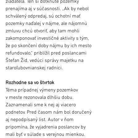
žiadateľa. Ten si dotknuté pozemky 
prenajíma aj v súčasnosti. „Ak by nebol 
schválený odpredaj, sú ochotní mať 
pozemky naďalej v nájme, ale nájomnú 
zmluvu chcú otvoriť, aby tam mohli 
zakomponovať investičné aktivity s tým, 
že po skončení doby nájmu by ich mesto 
refundovalo,“ priblížil pred poslancami 
Štefan Žid, vedúci správy majetku na 
staroľubovnianskej radnici.  
Rozhodne sa vo štvrtok 
Téma prípadnej výmeny pozemkov 
v meste rezonovala dlhšiu dobu. 
Zaznamenali sme k nej aj viacero 
podnetov. Pred časom nám bol doručený 
aj nepodpísaný list. Autor v ňom 
pripomína, že vyjadrenia poslancov by 
mali byť v súlade s verejnou mienkou. 