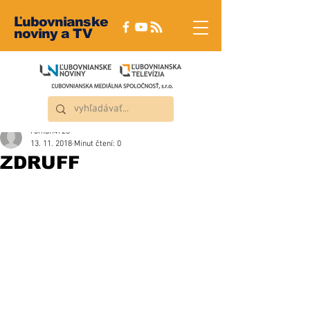
Ľubovnianske
noviny a TV
roman4723
13. 11. 2018
Minut čtení: 0
ZDRUFF