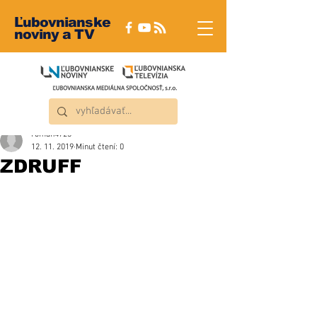
Ľubovnianske
noviny a TV
roman4723
12. 11. 2019
Minut čtení: 0
ZDRUFF