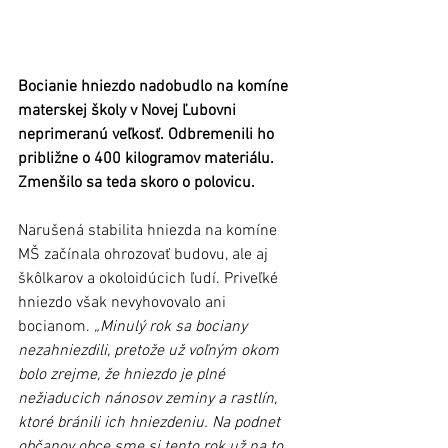
Bocianie hniezdo nadobudlo na komíne 
materskej školy v Novej Ľubovni 
neprimeranú veľkosť. Odbremenili ho 
približne o 400 kilogramov materiálu. 
Zmenšilo sa teda skoro o polovicu.
Narušená stabilita hniezda na komíne 
MŠ začínala ohrozovať budovu, ale aj 
škôlkarov a okoloidúcich ľudí. Priveľké 
hniezdo však nevyhovovalo ani 
bocianom.
 „Minulý rok sa bociany 
nezahniezdili, pretože už voľným okom 
bolo zrejme, že hniezdo je plné 
nežiaducich nánosov zeminy a rastlín, 
ktoré bránili ich hniezdeniu. Na podnet 
občanov obce sme si tento rok už na to 