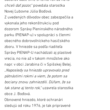
chceli dať pozor,“
 povedala starostka 
Novej Ľubovne Júlia Boďová.
Z uvedených dôvodov obec zabezpečila a 
vykonala jeho rekonštrukciu pod 
dozorom Správy Pieninského národného 
parku (PIENAP-u) v spolupráci s členmi 
obecného dobrovoľníckeho hasičského 
zboru. V hniezde sa podľa riaditeľa 
Správy PIENAP-U nachádzali aj plastové 
vrecia, no nie až v takom množstve ako 
napr. v obci Jarabina či v Spišskej Belej. 
„Naposledy sa hniezdo upravovalo pred 
pätnástimi rokmi a viem, že potom sa 
bociany znovu zahniezdili. Dúfam, že sa 
tak stane aj tento rok,“
 uzavrela starostka 
obce J. Boďová.
Obnovené hniezdo, ktoré ochranári 
sledujú od roku 1976, je tak pripravené 