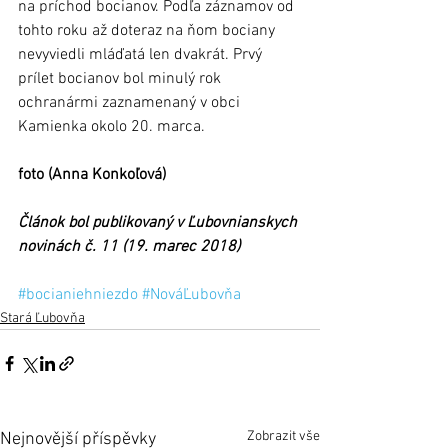
na príchod bocianov. Podľa záznamov od 
tohto roku až doteraz na ňom bociany 
nevyviedli mláďatá len dvakrát. Prvý 
prílet bocianov bol minulý rok 
ochranármi zaznamenaný v obci 
Kamienka okolo 20. marca.
foto (Anna Konkoľová)
Článok bol publikovaný v Ľubovnianskych 
novinách č. 11 (19. marec 2018)
#bocianiehniezdo
#NováĽubovňa
Stará Ľubovňa
Zobrazit vše
Nejnovější příspěvky