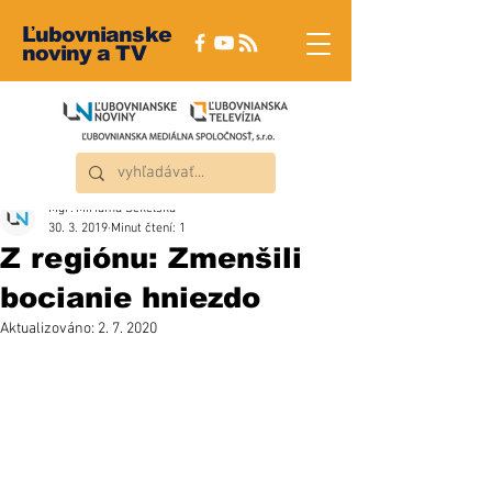
Ľubovnianske
noviny a TV
Mgr. Miriama Sekelská
30. 3. 2019
Minut čtení: 1
Z regiónu: Zmenšili
bocianie hniezdo
Aktualizováno:
2. 7. 2020