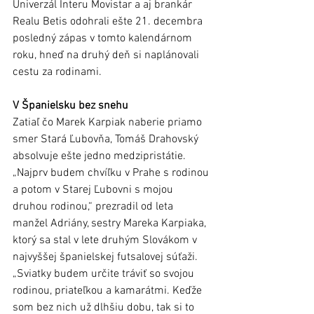
Univerzál Interu Movistar a aj brankár 
Realu Betis odohrali ešte 21. decembra 
posledný zápas v tomto kalendárnom 
roku, hneď na druhý deň si naplánovali 
cestu za rodinami. 
V Španielsku bez snehu 
Zatiaľ čo Marek Karpiak naberie priamo 
smer Stará Ľubovňa, Tomáš Drahovský 
absolvuje ešte jedno medzipristátie. 
„Najprv budem chvíľku v Prahe s rodinou 
a potom v Starej Ľubovni s mojou 
druhou rodinou,“ prezradil od leta 
manžel Adriány, sestry Mareka Karpiaka, 
ktorý sa stal v lete druhým Slovákom v 
najvyššej španielskej futsalovej súťaži. 
„Sviatky budem určite tráviť so svojou 
rodinou, priateľkou a kamarátmi. Keďže 
som bez nich už dlhšiu dobu, tak si to 