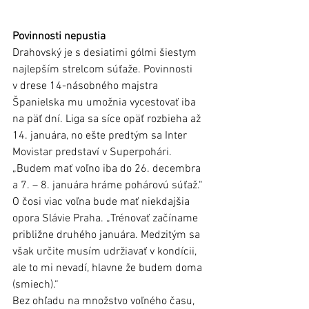
Povinnosti nepustia 
Drahovský je s desiatimi gólmi šiestym 
najlepším strelcom súťaže. Povinnosti 
v drese 14-násobného majstra 
Španielska mu umožnia vycestovať iba 
na päť dní. Liga sa síce opäť rozbieha až 
14. januára, no ešte predtým sa Inter 
Movistar predstaví v Superpohári. 
„Budem mať voľno iba do 26. decembra 
a 7. – 8. januára hráme pohárovú súťaž.“ 
O čosi viac voľna bude mať niekdajšia 
opora Slávie Praha. „Trénovať začíname 
približne druhého januára. Medzitým sa 
však určite musím udržiavať v kondícii, 
ale to mi nevadí, hlavne že budem doma 
(smiech).“ 
Bez ohľadu na množstvo voľného času, 