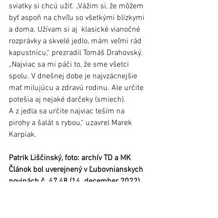
sviatky si chcú užiť. „Vážim si, že môžem 
byť aspoň na chvíľu so všetkými blízkymi 
a doma. Užívam si aj  klasické vianočné 
rozprávky a skvelé jedlo, mám veľmi rád 
kapustnicu,“ prezradil Tomáš Drahovský. 
„Najviac sa mi páči to, že sme všetci 
spolu. V dnešnej dobe je najvzácnejšie 
mať milujúcu a zdravú rodinu. Ale určite 
potešia aj nejaké darčeky (smiech). 
A z jedla sa určite najviac teším na 
pirohy a šalát s rybou,“ uzavrel Marek 
Karpiak. 
Patrik Liščinský, foto: archív TD a MK 
Článok bol uverejnený v Ľubovnianskych 
novinách č. 47,48 (14. december 2022)
Šport
Regióny