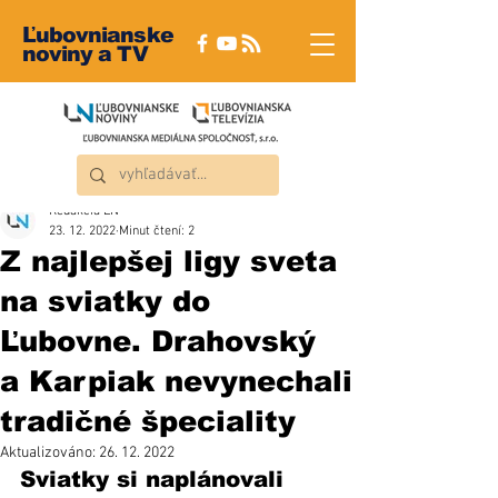
Ľubovnianske
noviny a TV
Redakcia ĽN
23. 12. 2022
Minut čtení: 2
Z najlepšej ligy sveta
na sviatky do
Ľubovne. Drahovský
a Karpiak nevynechali
tradičné špeciality
Aktualizováno:
26. 12. 2022
Sviatky si naplánovali 