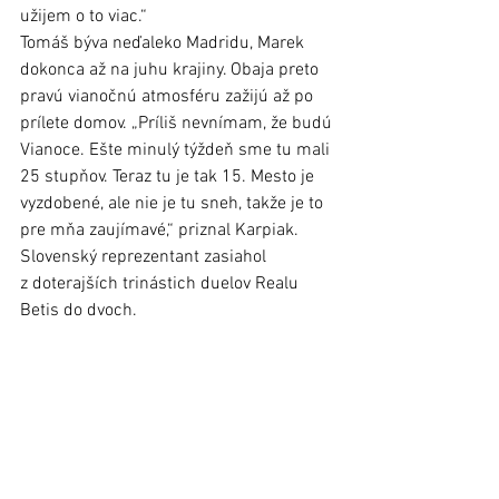
užijem o to viac.“ 
Tomáš býva neďaleko Madridu, Marek 
dokonca až na juhu krajiny. Obaja preto 
pravú vianočnú atmosféru zažijú až po 
prílete domov. „Príliš nevnímam, že budú 
Vianoce. Ešte minulý týždeň sme tu mali 
25 stupňov. Teraz tu je tak 15. Mesto je 
vyzdobené, ale nie je tu sneh, takže je to 
pre mňa zaujímavé,“ priznal Karpiak. 
Slovenský reprezentant zasiahol 
z doterajších trinástich duelov Realu 
Betis do dvoch.    