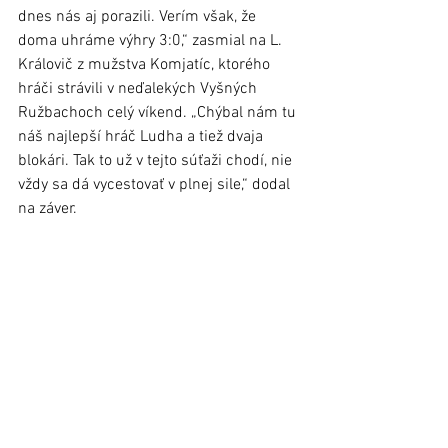
dnes nás aj porazili. Verím však, že 
doma uhráme výhry 3:0,“ zasmial na L. 
Královič z mužstva Komjatíc, ktorého 
hráči strávili v neďalekých Vyšných 
Ružbachoch celý víkend. „Chýbal nám tu 
náš najlepší hráč Ludha a tiež dvaja 
blokári. Tak to už v tejto súťaži chodí, nie 
vždy sa dá vycestovať v plnej sile,“ dodal 
na záver.  