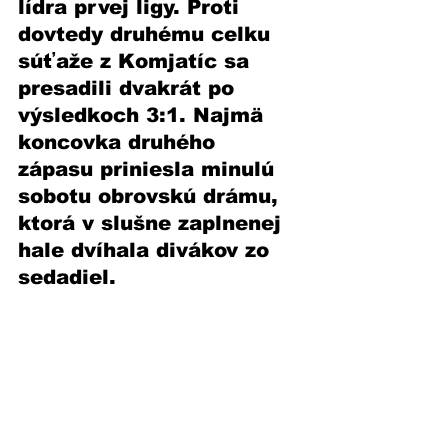
lídra prvej ligy. Proti 
dovtedy druhému celku 
súťaže z Komjatíc sa 
presadili dvakrát po 
výsledkoch 3:1. Najmä 
koncovka druhého 
zápasu priniesla minulú 
sobotu obrovskú drámu, 
ktorá v slušne zaplnenej 
hale dvíhala divákov zo 
sedadiel. 