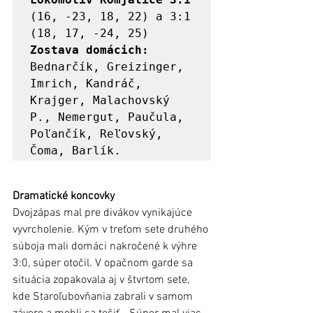
(16, -23, 18, 22) a 3:1 
Zostava domácich:
Bednarčík, Greizinger, 
Imrich, Kandráč, 
Krajger, Malachovský 
P., Nemergut, Paučula, 
Poľančík, Reľovský, 
Čoma, Barlík. 
Dramatické koncovky 
Dvojzápas mal pre divákov vynikajúce 
vyvrcholenie. Kým v treťom sete druhého 
súboja mali domáci nakročené k výhre 
3:0, súper otočil. V opačnom garde sa 
situácia zopakovala aj v štvrtom sete, 
kde Staroľubovňania zabrali v samom 