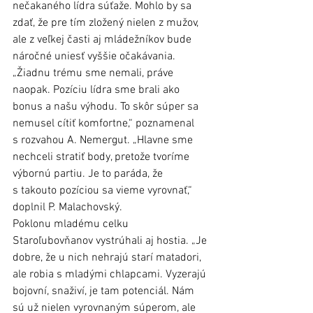
nečakaného lídra súťaže. Mohlo by sa 
zdať, že pre tím zložený nielen z mužov, 
ale z veľkej časti aj mládežníkov bude 
náročné uniesť vyššie očakávania. 
„Žiadnu trému sme nemali, práve 
naopak. Pozíciu lídra sme brali ako 
bonus a našu výhodu. To skôr súper sa 
nemusel cítiť komfortne,“ poznamenal 
s rozvahou A. Nemergut. „Hlavne sme 
nechceli stratiť body, pretože tvoríme 
výbornú partiu. Je to paráda, že 
s takouto pozíciou sa vieme vyrovnať,“ 
doplnil P. Malachovský. 
Poklonu mladému celku 
Staroľubovňanov vystrúhali aj hostia. „Je 
dobre, že u nich nehrajú starí matadori, 
ale robia s mladými chlapcami. Vyzerajú 
bojovní, snaživí, je tam potenciál. Nám 
sú už nielen vyrovnaným súperom, ale 