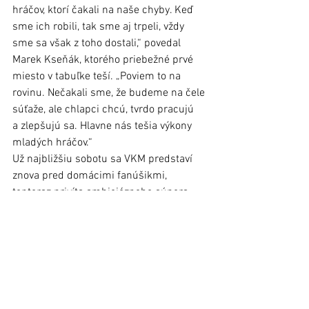
hráčov, ktorí čakali na naše chyby. Keď 
sme ich robili, tak sme aj trpeli, vždy 
sme sa však z toho dostali,“ povedal 
Marek Kseňák, ktorého priebežné prvé 
miesto v tabuľke teší. „Poviem to na 
rovinu. Nečakali sme, že budeme na čele 
súťaže, ale chlapci chcú, tvrdo pracujú 
a zlepšujú sa. Hlavne nás tešia výkony 
mladých hráčov.“
Už najbližšiu sobotu sa VKM predstaví 
znova pred domácimi fanúšikmi, 
tentoraz privíta ambiciózneho súpera 
z Trnavy. Ten je v tabuľke štvrtý, odohral 
však o dva zápasy menej. V športovej 
hale tak pôjde o ďalší šláger. „Bude to 
ťažký súper, ale my ideme ďalej. 
Pokúsime sa neprehrať a hlavne si 
ideme poriadne zahrať,“ dodal M. 
Kseňák. 