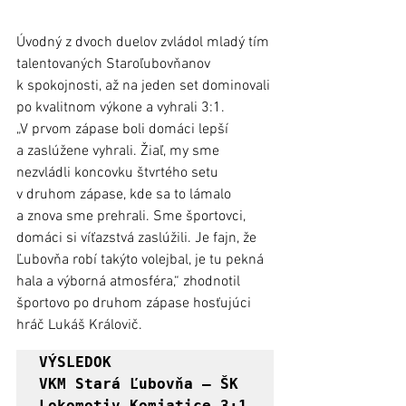
Úvodný z dvoch duelov zvládol mladý tím 
talentovaných Staroľubovňanov 
k spokojnosti, až na jeden set dominovali 
po kvalitnom výkone a vyhrali 3:1. 
„V prvom zápase boli domáci lepší 
a zaslúžene vyhrali. Žiaľ, my sme 
nezvládli koncovku štvrtého setu 
v druhom zápase, kde sa to lámalo 
a znova sme prehrali. Sme športovci, 
domáci si víťazstvá zaslúžili. Je fajn, že 
Ľubovňa robí takýto volejbal, je tu pekná 
hala a výborná atmosféra,“ zhodnotil 
športovo po druhom zápase hosťujúci 
hráč Lukáš Královič. 
VÝSLEDOK

VKM Stará Ľubovňa – ŠK 
Lokomotiv Komjatice 3:1