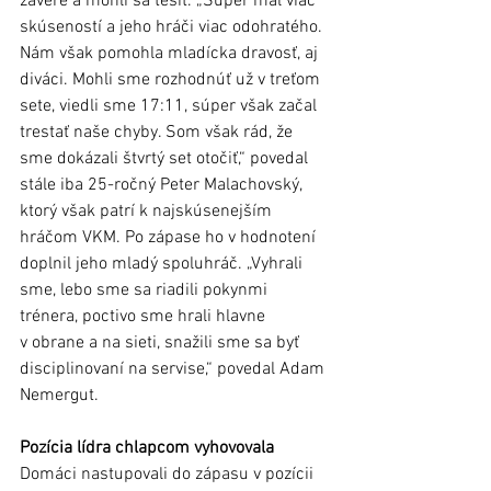
závere a mohli sa tešiť. „Súper mal viac 
skúseností a jeho hráči viac odohratého. 
Nám však pomohla mladícka dravosť, aj 
diváci. Mohli sme rozhodnúť už v treťom 
sete, viedli sme 17:11, súper však začal 
trestať naše chyby. Som však rád, že 
sme dokázali štvrtý set otočiť,“ povedal 
stále iba 25-ročný Peter Malachovský, 
ktorý však patrí k najskúsenejším 
hráčom VKM. Po zápase ho v hodnotení 
doplnil jeho mladý spoluhráč. „Vyhrali 
sme, lebo sme sa riadili pokynmi 
trénera, poctivo sme hrali hlavne 
v obrane a na sieti, snažili sme sa byť 
disciplinovaní na servise,“ povedal Adam 
Nemergut. 
Pozícia lídra chlapcom vyhovovala 
Domáci nastupovali do zápasu v pozícii 