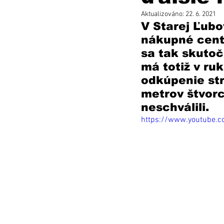
Aktualizováno:
22. 6. 2021
V Starej Ľubo
nákupné centr
sa tak skutoč
má totiž v ru
odkúpenie str
metrov štvorc
neschválili. 
https://www.youtube.