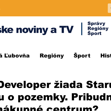
A
Správy
ke noviny a TV
Regióny
Šport
á Ľubovňa
Regióny
Šport
His
eveloper žiada Star
u o pozemky. Pribud
 nákupné centrum?