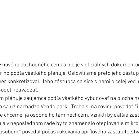
y nového obchodného centra nie je v oficiálnych dokumento
or ho podľa všetkého plánuje. Oslovili sme preto jeho zástup
er konkretizoval. Jeho zástupca sa síce s nami o celej veci 
hodol neuvádzať. 
 plánuje záujemca podľa všetkého vybudovať na ploche n
 sa už nachádza Vendo park. „Treba si na rovinu povedať či
ite chceme, ja osobne ho tam nechcem. Vznikli by ďalšie zast
tá a v neposlednom rade by to znamenalo otepľovanie mikrok
pôsobom,“ povedal počas rokovania aprílového zastupiteľstva