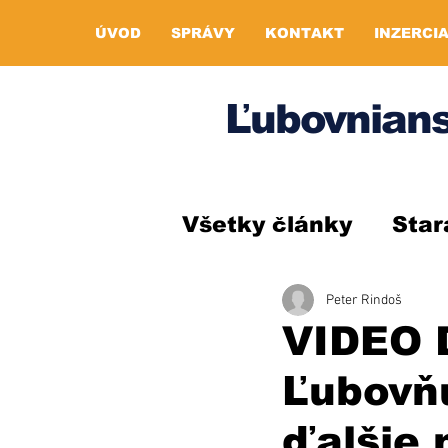
ÚVOD
SPRÁVY
KONTAKT
INZERCI
Ľubovnians
Všetky články
Star
Peter Rindoš
VIDEO D
Ľubovň
ďalšie