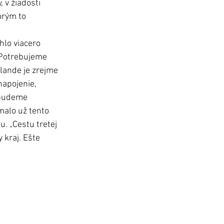
 v žiadosti 
orým to 
lo viacero 
„Potrebujeme 
flande je zrejme 
napojenie, 
 budeme 
malo už tento 
. „Cestu tretej 
kraj. Ešte 