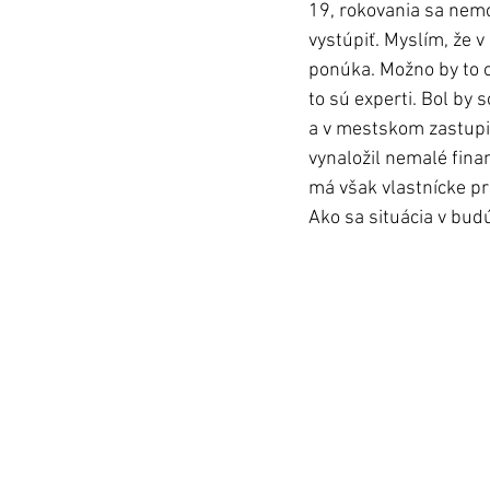
19, rokovania sa nemoh
vystúpiť. Myslím, že v
ponúka. Možno by to o
to sú experti. Bol by
a v mestskom zastupit
vynaložil nemalé fina
má však vlastnícke pr
Ako sa situácia v bud