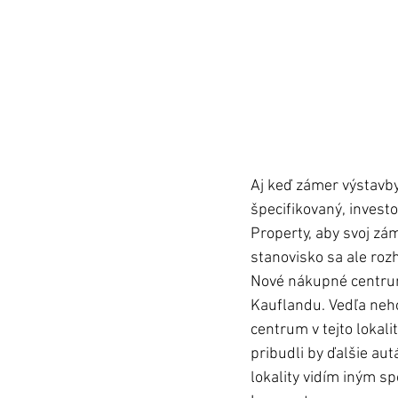
Aj keď zámer výstavb
špecifikovaný, invest
Property, aby svoj zám
stanovisko sa ale roz
Nové nákupné centrum
Kauflandu. Vedľa neho
centrum v tejto lokal
pribudli by ďalšie au
lokality vidím iným s