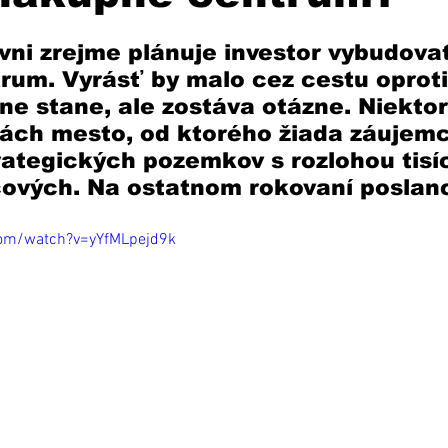
vni zrejme plánuje investor vybudova
um. Vyrásť by malo cez cestu oproti 
ne stane, ale zostáva otázne. Niektoré
kách mesto, od ktorého žiada záujemc
ategických pozemkov s rozlohou tisí
ových. Na ostatnom rokovaní poslanc
com/watch?v=yYfMLpejd9k