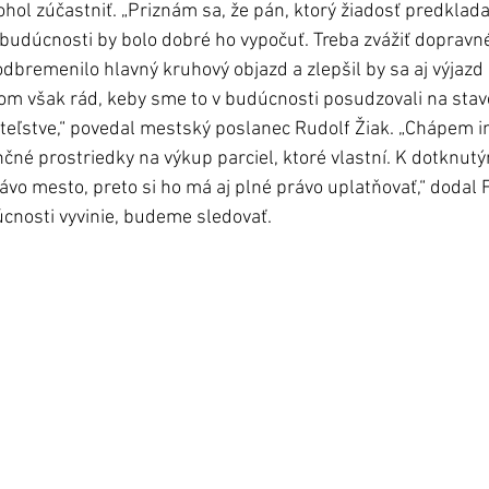
ol zúčastniť. „Priznám sa, že pán, ktorý žiadosť predkladal,
 budúcnosti by bolo dobré ho vypočuť. Treba zvážiť dopravné
dbremenilo hlavný kruhový objazd a zlepšil by sa aj výjazd o
 som však rád, keby sme to v budúcnosti posudzovali na stav
eľstve,“ povedal mestský poslanec Rudolf Žiak. „Chápem in
nčné prostriedky na výkup parciel, ktoré vlastní. K dotkn
ávo mesto, preto si ho má aj plné právo uplatňovať,“ dodal F
úcnosti vyvinie, budeme sledovať. 