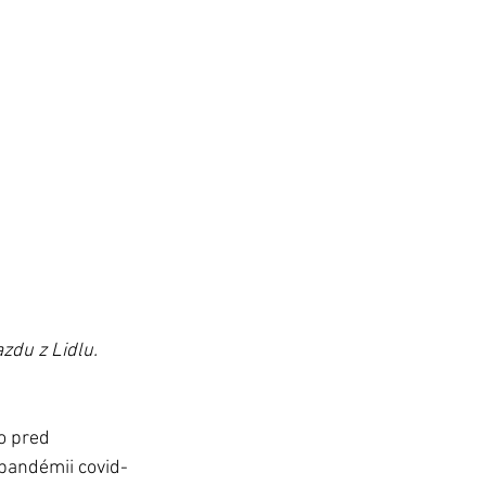
zdu z Lidlu.
o pred 
 pandémii covid-