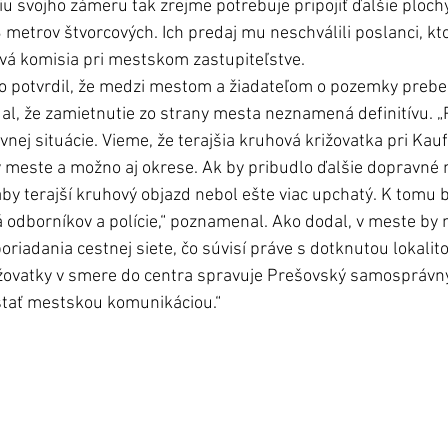
u svojho zámeru tak zrejme potrebuje pripojiť ďalšie plochy,
metrov štvorcových. Ich predaj mu neschválili poslanci, kt
vá komisia pri mestskom zastupiteľstve. 
 potvrdil, že medzi mestom a žiadateľom o pozemky prebeh
al, že zamietnutie zo strany mesta neznamená definitívu. 
nej situácie. Vieme, že terajšia kruhová križovatka pri Kau
v meste a možno aj okrese. Ak by pribudlo ďalšie dopravné 
aby terajší kruhový objazd nebol ešte viac upchatý. K tomu
 odborníkov a polície,“ poznamenal. Ako dodal, v meste by 
riadania cestnej siete, čo súvisí práve s dotknutou lokalitou
ižovatky v smere do centra spravuje Prešovský samosprávny 
stať mestskou komunikáciou.“