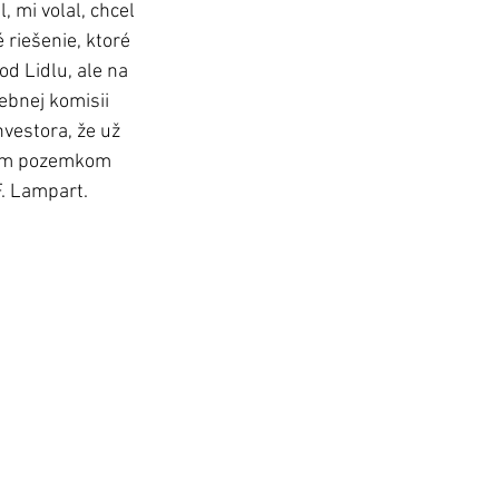
 mi volal, chcel 
 riešenie, ktoré 
d Lidlu, ale na 
ebnej komisii 
vestora, že už 
utým pozemkom 
. Lampart. 