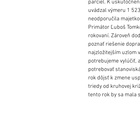
parciel. K uskutočneni
uvádzal výmeru 1 523 
neodporučila majetko
Primátor Ľuboš Tomko
rokovaní. Zároveň dod
poznať riešenie doprav
najzložitejším uzlom 
potrebujeme vylúčiť, 
potrebovať stanoviská
rok dôjsť k zmene uspo
triedy od kruhovej kr
tento rok by sa mala 