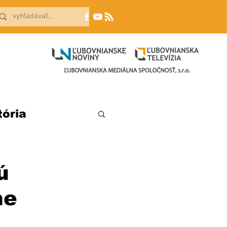
tória
ú
ne