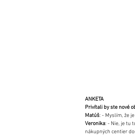
ANKETA
Privítali by ste nové
Matúš
: - Myslím, že j
Veronika
: - Nie, je t
nákupných centier dos