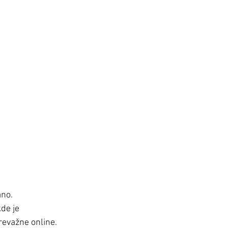
áno.
de je 
revažne online.