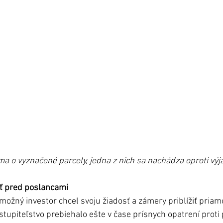
ma o vyznačené parcely, jedna z nich sa nachádza oproti výja
iť pred poslancami
možný investor chcel svoju žiadosť a zámery priblížiť priam
tupiteľstvo prebiehalo ešte v čase prísnych opatrení proti