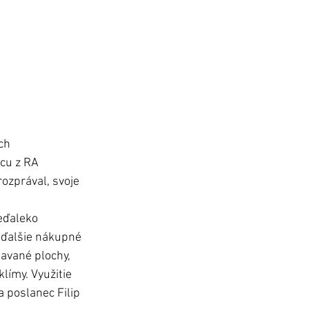
ch 
cu z RA 
rozprával, svoje 
eďaleko 
 ďalšie nákupné 
avané plochy, 
límy. Využitie 
 poslanec Filip 