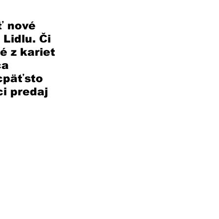
ť nové 
Lidlu. Či 
 z kariet 
a 
cpäťsto 
i predaj 