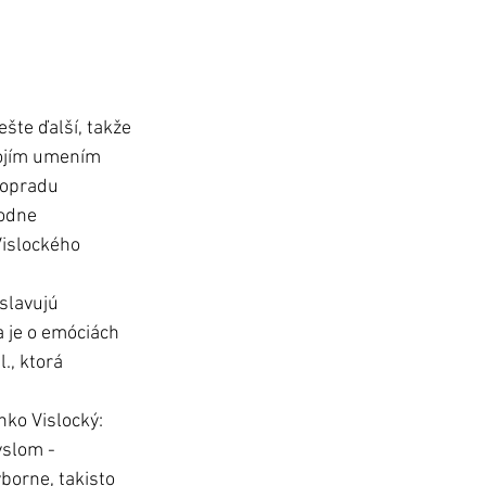
ešte ďalší, takže 
vojím umením 
Popradu 
hodne 
islockého 
slavujú 
a je o emóciách 
., ktorá 
ko Vislocký: 
slom - 
borne, takisto 