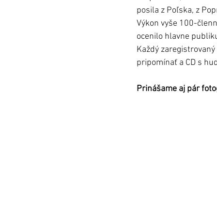
posila z Poľska, z Po
Výkon vyše 100-členné
ocenilo hlavne publik
Každý zaregistrovaný 
pripomínať a CD s hu
Prinášame aj pár foto