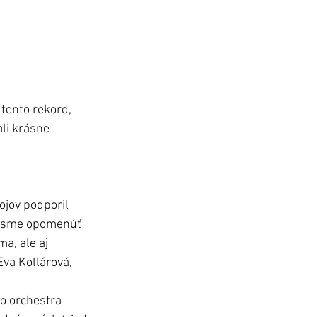
 tento rekord, 
ali krásne 
ojov podporil 
i sme opomenúť 
a, ale aj 
Eva Kollárová, 
o orchestra 