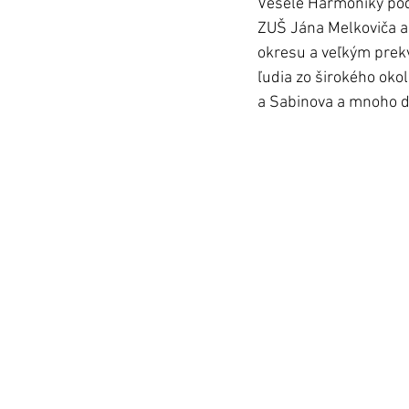
Veselé Harmoniky pod 
ZUŠ Jána Melkoviča a z
okresu a veľkým prekv
ľudia zo širokého okol
a Sabinova a mnoho ďal