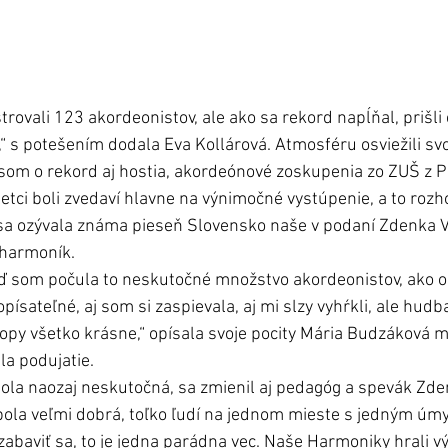
trovali 123 akordeonistov, ale ako sa rekord napĺňal, prišli 
5,“ s potešením dodala Eva Kollárová. Atmosféru osviežili s
m o rekord aj hostia, akordeónové zoskupenia zo ZUŠ z 
šetci boli zvedaví hlavne na výnimočné vystúpenie, a to roz
a ozývala známa pieseň Slovensko naše v podaní Zdenka V
 harmoník. 
eď som počula to neskutočné množstvo akordeonistov, ako o
písateľné, aj som si zaspievala, aj mi slzy vyhŕkli, ale hudb
opy všetko krásne,“ opísala svoje pocity Mária Budzáková ml
a podujatie. 
ola naozaj neskutočná, sa zmienil aj pedagóg a spevák Zden
ola veľmi dobrá, toľko ľudí na jednom mieste s jedným úmy
 zabaviť sa, to je jedna parádna vec. Naše Harmoniky hrali vý