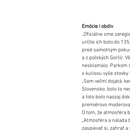
Emócie i obdiv
„Oficiálne sme zaregis
určite ich bolo do 13
pred samotným pokuso
a z poľských Gorlíc. V
nesklamalo. Parkom s
s kulisou vyše stovky
„Som veľmi dojatá, k
Slovensko, bolo to neo
a toto bolo naozaj dok
premiérovo moderoval
O tom, že atmosféra b
„Atmosféra a nálada b
zaspievať si, zahrať a