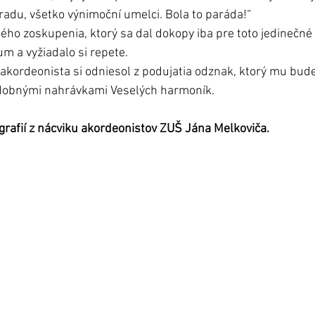
pradu, všetko výnimoční umelci. Bola to paráda!“
ho zoskupenia, ktorý sa dal dokopy iba pre toto jedinečné 
um a vyžiadalo si repete.
akordeonista si odniesol z podujatia odznak, ktorý mu bude
dobnými nahrávkami Veselých harmoník.  
grafií z nácviku akordeonistov ZUŠ Jána Melkoviča. 