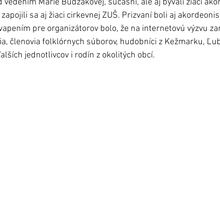
vedením Márie Budzákovej, súčasní, ale aj bývalí žiaci ako
apojili sa aj žiaci cirkevnej ZUŠ. Prizvaní boli aj akordeonist
apením pre organizátorov bolo, že na internetovú výzvu zar
ia, členovia folklórnych súborov, hudobníci z Kežmarku, Ľub
ších jednotlivcov i rodín z okolitých obcí. 