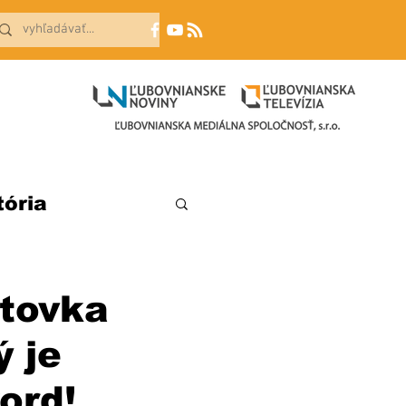
tória
stovka
 je
ord!