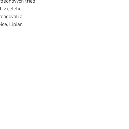
rdeónových tried 
i z celého 
eagovali aj 
ice, Lipian 