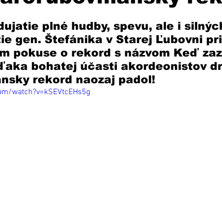
ujatie plné hudby, spevu, ale i silnýc
ie gen. Štefánika v Starej Ľubovni pr
m pokuse o rekord s názvom Keď zaz
ďaka bohatej účasti akordeonistov dr
nsky rekord naozaj padol! 
com/watch?v=kSEVtcEHs5g