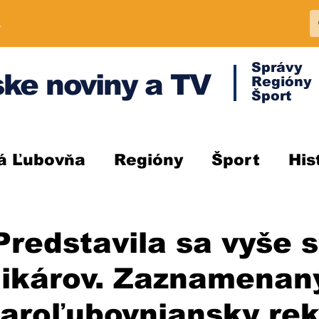
A
Správy
ke noviny a TV
Regióny
Šport
á Ľubovňa
Regióny
Šport
His
redstavila sa vyše 
ikárov. Zaznamenaný
taroľubovniansky rek