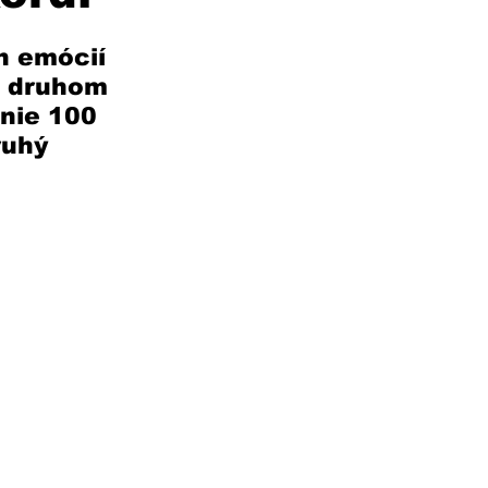
h emócií 
i druhom 
nie 100 
uhý 