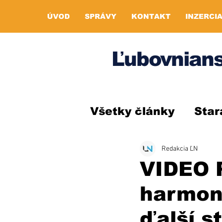
ÚVOD
SPRÁVY
KONTAKT
INZERCI
Ľubovnians
Všetky články
Star
Redakcia ĽN
VIDEO P
harmon
ďalší s