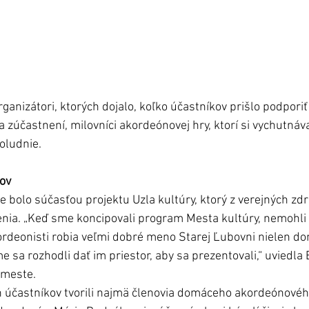
rganizátori, ktorých dojalo, koľko účastníkov prišlo podporiť
i a zúčastnení, milovníci akordeónovej hry, ktorí si vychutnáv
ludnie. 
ov
 bolo súčasťou projektu Uzla kultúry, ktorý z verejných zdr
ia. „Keď sme koncipovali program Mesta kultúry, nemohl
rdeonisti robia veľmi dobré meno Starej Ľubovni nielen dom
me sa rozhodli dať im priestor, aby sa prezentovali,“ uviedla 
 meste. 
h účastníkov tvorili najmä členovia domáceho akordeónovéh