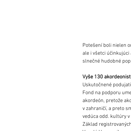
Potešení boli nielen o
ale i všetci účinkujúc
slnečné hudobné popo
Vyše 130 akordeonist
Uskutočnené podujatie
Fond na podporu umen
akordeón, pretože ako
v zahraničí, a preto s
vedúca odd. kultúry v
Základ registrovanýc