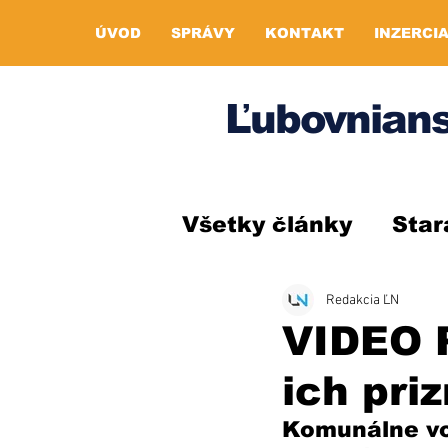
ÚVOD
SPRÁVY
KONTAKT
INZERCI
Ľubovnians
Všetky články
Star
Redakcia ĽN
VIDEO P
ich pri
Komunálne vo