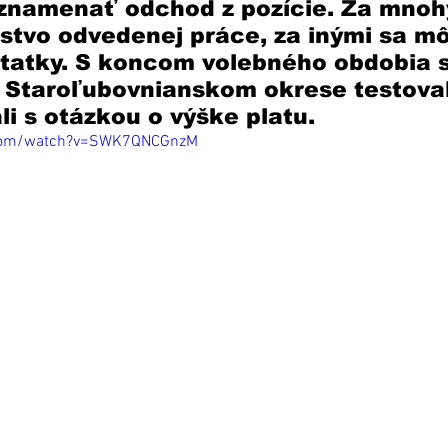
 znamenať odchod z pozície. Za mnoh
tvo odvedenej práce, za inými sa mô
statky. S koncom volebného obdobia 
 Staroľubovnianskom okrese testoval
li s otázkou o výške platu. 
.com/watch?v=SWK7QNCGnzM