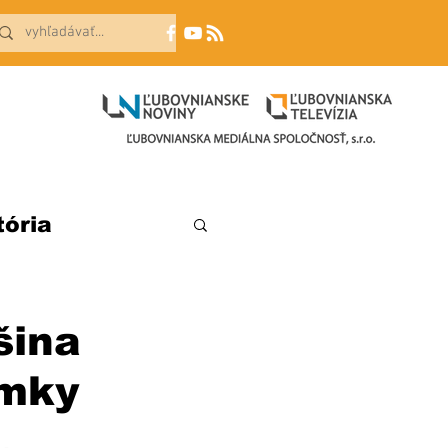
tória
šina
imky