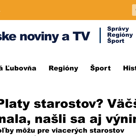
A
Správy
ke noviny a TV
Regióny
Šport
á Ľubovňa
Regióny
Šport
His
laty starostov? Väč
znala, našli sa aj výn
ľby môžu pre viacerých starostov 