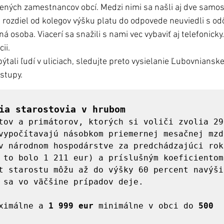
ených zamestnancov obcí. Medzi nimi sa našli aj dve samosp
a rozdiel od kolegov výšku platu do odpovede neuviedli s o
ná osoba. Viacerí sa snažili s nami vec vybaviť aj telefonick
ii.
tali ľudí v uliciach, sledujte preto vysielanie Ľubovnianskej 
stupy. 
ia starostovia v hrubom
tov a primátorov, ktorých si voliči zvolia 29.
vypočítavajú násobkom priemernej mesačnej mzdy
v národnom hospodárstve za predchádzajúci rok
 to bolo 1 211 eur) a príslušným koeficientom.
t starostu môžu až do výšky 60 percent navýšiť
 sa vo väčšine prípadov deje. 

ximálne a 
1 999 eur
 minimálne v obci do 
500 