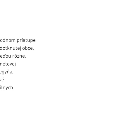
obodnom prístupe 
dotknutej obce. 
eďou rôzne. 
netovej 
egyňa, 
é. 
álnych 