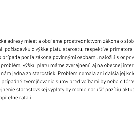
ické adresy miest a obcí sme prostredníctvom zákona o sl
li požiadavku o výške platu starostu, respektíve primátora 
o prípade podľa zákona povinnými osobami, naložili s odpov
problém, výšku platu máme zverejnenú aj na obecnej inter
 nám jedna zo starostiek. Problém nemala ani ďalšia jej kol
 prípadné zverejňovanie sumy pred voľbami by nebolo férov
jnenie starostovskej výplaty by mohlo narušiť pozíciu aktu
piteľne rátali.