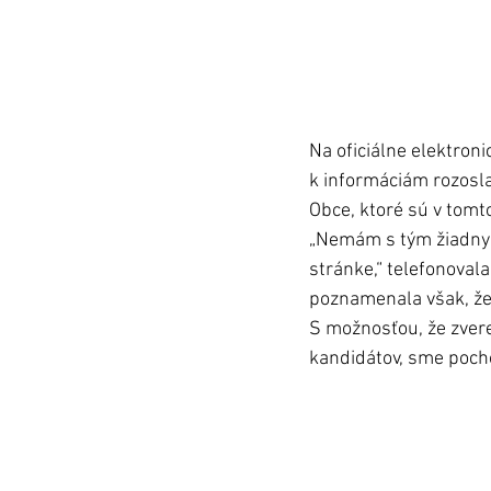
Na oficiálne elektron
k informáciám rozosla
Obce, ktoré sú v tomt
„Nemám s tým žiadny 
stránke,“ telefonovala
poznamenala však, že
S možnosťou, že zvere
kandidátov, sme pocho