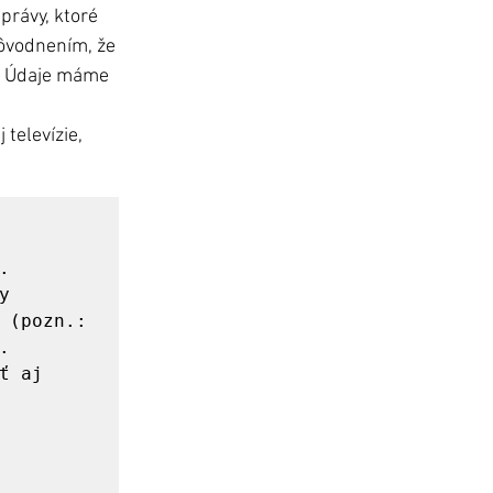
rávy, ktoré 
dôvodnením, že 
y. Údaje máme 
televízie, 
 
 
 (pozn.: 
 
 aj 