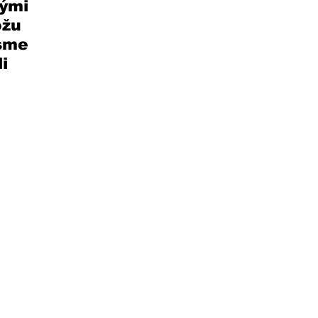
ými 
žu 
sme 
i 