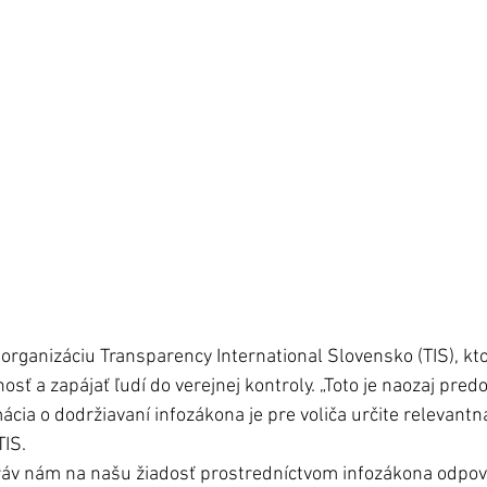
j organizáciu Transparency International Slovensko (TIS), kto
sť a zapájať ľudí do verejnej kontroly. „Toto je naozaj pre
cia o dodržiavaní infozákona je pre voliča určite relevantná
TIS.
áv nám na našu žiadosť prostredníctvom infozákona odpov