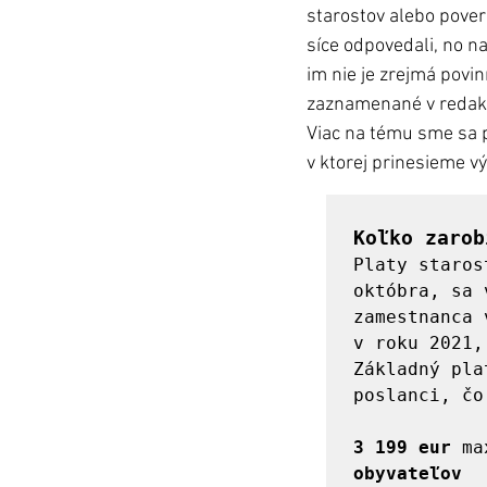
starostov alebo pover
síce odpovedali, no n
im nie je zrejmá povin
zaznamenané v redakc
Viac na tému sme sa pý
v ktorej prinesieme vý
Koľko zarob
Platy staros
októbra, sa 
zamestnanca 
v roku 2021,
Základný pla
poslanci, čo
3 199 eur
 ma
obyvateľov
