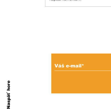
KEDYSI a DNES: V
podhradí fungovala
kedysi kaviareň.
Pamätáte si ju?
Prihláste sa na od
e-mailových správ
Naspäť hore
Ochrana os