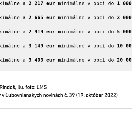
ximálne a 
2 217 eur
 minimálne v obci do 
1 000 
ximálne a 
2 665 eur
 minimálne v obci do 
3 000 
ximálne a 
2 919 eur
 minimálne v obci do 
5 000 
ximálne a 
3 149 eur
 minimálne v obci do 
10 00
ximálne a 
3 403 eur 
minimálne v obci do 
20 00
Rindoš, ilu. foto: ĽMS
 v Ľubovnianskych novinách č. 39 (19. október 2022)