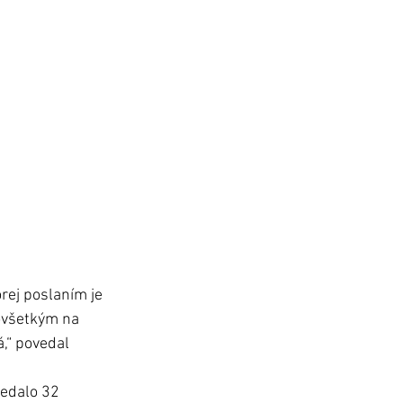
rej poslaním je 
dovšetkým na 
,“ povedal 
edalo 32 