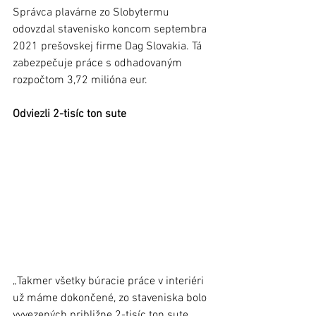
Správca plavárne zo Slobytermu 
odovzdal stavenisko koncom septembra 
2021 prešovskej firme Dag Slovakia. Tá 
zabezpečuje práce s odhadovaným 
rozpočtom 3,72 milióna eur. 
Odviezli 2-tisíc ton sute 
„Takmer všetky búracie práce v interiéri 
už máme dokončené, zo staveniska bolo 
vyvezených približne 2-tisíc ton sute. 