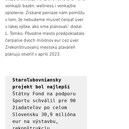
vonkajší bazén, wellness i vonkajšie 
oplotenie. Získané peniaze nám pomôžu 
v tom, že nebudeme musieť čerpať úver 
v takej výške, ako sme plánovali,“ dodal 
Ľ. Tomko. Pôvodne mesto predpokladalo 
čerpanie dvoch miliónov eur cez úver. 
Zrekonštruovanú mestskú plaváreň 
plánujú otvoriť v apríli 2023.  
Staroľubovniansky 
projekt bol najlepší
Štátny Fond na podporu 
športu schválil pre 90 
žiadateľov po celom 
Slovensku 30,9 milióna 
eur na výstavbu, 
rekonštrukciu 