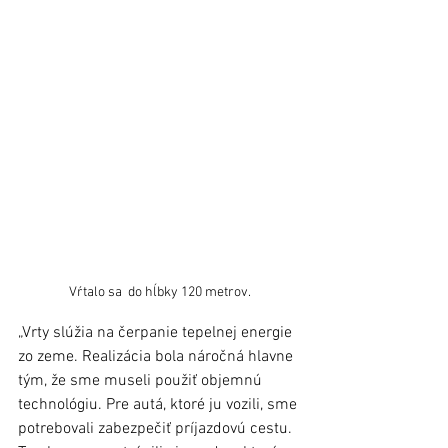
Vŕtalo sa  do hĺbky 120 metrov.
„Vrty slúžia na čerpanie tepelnej energie 
zo zeme. Realizácia bola náročná hlavne 
tým, že sme museli použiť objemnú 
technológiu. Pre autá, ktoré ju vozili, sme 
potrebovali zabezpečiť príjazdovú cestu. 