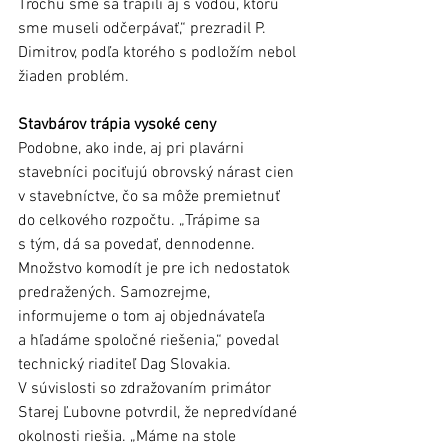
Trochu sme sa trápili aj s vodou, ktorú 
sme museli odčerpávať,“ prezradil P. 
Dimitrov, podľa ktorého s podložím nebol 
žiaden problém. 
Stavbárov trápia vysoké ceny
Podobne, ako inde, aj pri plavárni 
stavebníci pociťujú obrovský nárast cien 
v stavebníctve, čo sa môže premietnuť 
do celkového rozpočtu. „Trápime sa 
s tým, dá sa povedať, dennodenne. 
Množstvo komodít je pre ich nedostatok 
predražených. Samozrejme, 
informujeme o tom aj objednávateľa 
a hľadáme spoločné riešenia,“ povedal 
technický riaditeľ Dag Slovakia. 
V súvislosti so zdražovaním primátor 
Starej Ľubovne potvrdil, že nepredvídané 
okolnosti riešia. „Máme na stole 