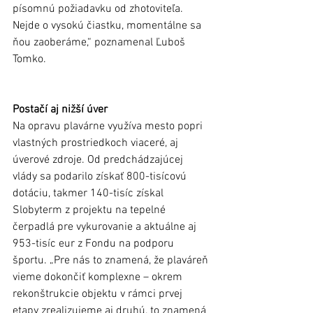
písomnú požiadavku od zhotoviteľa. 
Nejde o vysokú čiastku, momentálne sa 
ňou zaoberáme,“ poznamenal Ľuboš 
Tomko.
Postačí aj nižší úver 
Na opravu plavárne využíva mesto popri 
vlastných prostriedkoch viaceré, aj 
úverové zdroje. Od predchádzajúcej 
vlády sa podarilo získať 800-tisícovú 
dotáciu, takmer 140-tisíc získal 
Slobyterm z projektu na tepelné 
čerpadlá pre vykurovanie a aktuálne aj 
953-tisíc eur z Fondu na podporu 
športu. „Pre nás to znamená, že plaváreň 
vieme dokončiť komplexne – okrem 
rekonštrukcie objektu v rámci prvej 
etapy zrealizujeme aj druhú, to znamená 