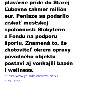
plavárne príde do Starej 
Ľubovne takmer milión 
eur. Peniaze sa podarilo 
získať mestskej 
spoločnosti Slobyterm 
z Fondu na podporu 
športu. Znamená to, že 
zhotoviteľ okrem opravy 
pôvodného objektu 
postaví aj vonkajší bazén 
i wellness. 
https://www.youtube.com/watch?v=-
dTYYEzx6n8