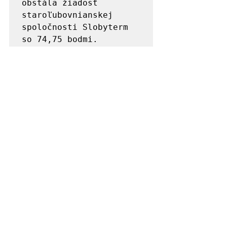
obstála žiadosť 
staroľubovnianskej 
spoločnosti Slobyterm 
so 74,75 bodmi.                      