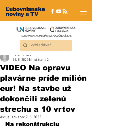
Ľubovnianske
noviny a TV
Peter Rindoš
31. 5. 2022
Minut čtení: 2
VIDEO Na opravu
plavárne príde milión
eur! Na stavbe už
dokončili zelenú
strechu a 10 vrtov
Aktualizováno:
2. 6. 2022
Na rekonštrukciu 