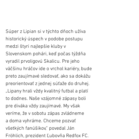
Súper z Lipian si v týchto dňoch užíva 
historický úspech v podobe postupu 
medzi štyri najlepšie kluby v 
Slovenskom pohári, keď počas týždňa 
vyradil prvoligovú Skalicu. Pre jeho 
väčšinu hráčov ide o vrchol kariéry, bude 
preto zaujímavé sledovať, ako sa dokážu 
preorientovať z jednej súťaže do druhej. 
„Lipany hrali vždy kvalitný futbal a platí 
to dodnes. Naše vzájomné zápasy boli 
pre diváka vždy zaujímavé. My však 
veríme, že v sobotu zápas zvládneme 
a doma vyhráme. Chceme pozvať 
všetkých fanúšikov,“ povedal Ján 
Fröhlich, prezident Ľubovňa Redfox FC. 