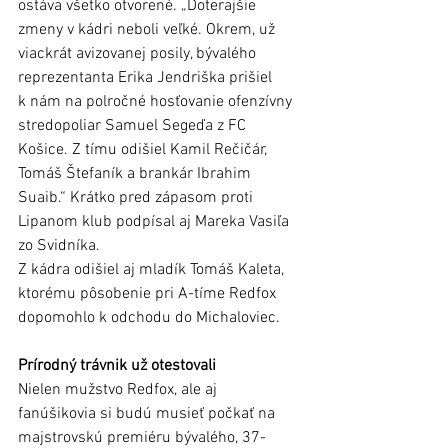
ostáva všetko otvorené. „Doterajšie 
zmeny v kádri neboli veľké. Okrem, už 
viackrát avizovanej posily, bývalého 
reprezentanta Erika Jendriška prišiel 
k nám na polročné hosťovanie ofenzívny 
stredopoliar Samuel Segeďa z FC 
Košice. Z tímu odišiel Kamil Rečičár, 
Tomáš Štefaník a brankár Ibrahim 
Suaib.“ Krátko pred zápasom proti 
Lipanom klub podpísal aj Mareka Vasiľa 
zo Svidníka.
Z kádra odišiel aj mladík Tomáš Kaleta, 
ktorému pôsobenie pri A-tíme Redfox 
dopomohlo k odchodu do Michaloviec. 
Prírodný trávnik už otestovali 
Nielen mužstvo Redfox, ale aj 
fanúšikovia si budú musieť počkať na 
majstrovskú premiéru bývalého, 37-