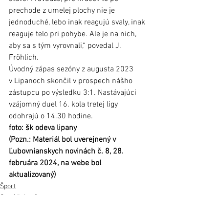
prechode z umelej plochy nie je 
jednoduché, lebo inak reagujú svaly, inak 
reaguje telo pri pohybe. Ale je na nich, 
aby sa s tým vyrovnali,“ povedal J. 
Fröhlich. 
Úvodný zápas sezóny z augusta 2023 
v Lipanoch skončil v prospech nášho 
zástupcu po výsledku 3:1. Nastávajúci 
vzájomný duel 16. kola tretej ligy 
odohrajú o 14.30 hodine. 
foto: šk odeva lipany
(Pozn.: Materiál bol uverejnený v 
Ľubovnianskych novinách č. 8, 28. 
februára 2024, na webe bol 
aktualizovaný)
Šport
Stará Ľubovňa