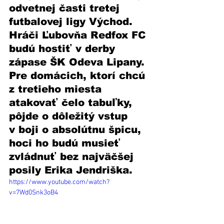
odvetnej časti tretej 
futbalovej ligy Východ. 
Hráči Ľubovňa Redfox FC 
budú hostiť v derby 
zápase ŠK Odeva Lipany. 
Pre domácich, ktorí chcú 
z tretieho miesta 
atakovať čelo tabuľky, 
pôjde o dôležitý vstup 
v boji o absolútnu špicu, 
hoci ho budú musieť 
zvládnuť bez najväčšej 
posily Erika Jendriška. 
https://www.youtube.com/watch?
v=7Wd0Snk3oB4