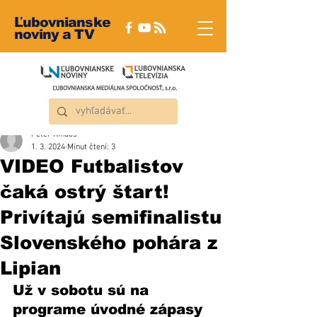
Ľubovnianske
noviny a TV
Peter Rindoš
1. 3. 2024
Minut čtení: 3
VIDEO Futbalistov
čaká ostrý štart!
Privítajú semifinalistu
Slovenského pohára z
Lipian
Už v sobotu sú na 
programe úvodné zápasy 