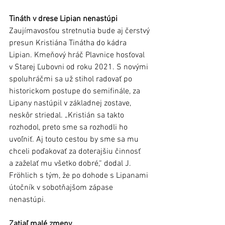
Tináth v drese Lipian nenastúpi 
Zaujímavosťou stretnutia bude aj čerstvý 
presun Kristiána Tinátha do kádra 
Lipian. Kmeňový hráč Plavnice hosťoval 
v Starej Ľubovni od roku 2021. S novými 
spoluhráčmi sa už stihol radovať po 
historickom postupe do semifinále, za 
Lipany nastúpil v základnej zostave, 
neskôr striedal. „Kristián sa takto 
rozhodol, preto sme sa rozhodli ho 
uvoľniť. Aj touto cestou by sme sa mu 
chceli poďakovať za doterajšiu činnosť 
a zaželať mu všetko dobré,“ dodal J. 
Fröhlich s tým, že po dohode s Lipanami 
útočník v sobotňajšom zápase 
nenastúpi.  
Zatiaľ malé zmeny