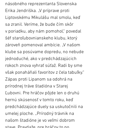
násobného reprezentanta Slovenska 
Erika Jendriška. „V príprave proti 
Liptovskému Mikulášu mal smolu, keď 
sa zranil. Veríme, že bude čím skôr 
v poriadku, aby nám pomohol,“ povedal 
šéf staroľubovnianskeho klubu, ktorý 
zároveň pomenoval ambície. „V našom 
klube sa posúvame dopredu, no nebude 
jednoduché, ako v predchádzajúcich 
rokoch znova vyhrať súťaž. Radi by sme 
však ponaháňali favoritov z čela tabuľky.“
Zápas proti Lipanom sa odohrá na 
prírodnej tráve štadióna v Starej 
Ľubovni. Pre hráčov pôjde len o druhú 
hernú skúsenosť v tomto roku, keď 
predchádzajúce duely sa uskutočnili na 
umelej ploche. „Prírodný trávnik na 
našom štadióne je vo veľmi dobrom 
stave. Pravdaže, pre hráčov to po 