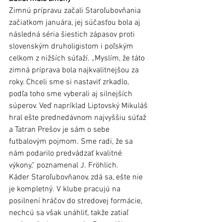
Zimnú prípravu začali Staroľubovňania 
začiatkom januára, jej súčasťou bola aj 
následná séria šiestich zápasov proti 
slovenským druholigistom i poľským 
celkom z nižších súťaží. „Myslím, že táto 
zimná príprava bola najkvalitnejšou za 
roky. Chceli sme si nastaviť zrkadlo, 
podľa toho sme vyberali aj silnejších 
súperov. Veď napríklad Liptovský Mikuláš 
hral ešte prednedávnom najvyššiu súťaž 
a Tatran Prešov je sám o sebe 
futbalovým pojmom. Sme radi, že sa 
nám podarilo predvádzať kvalitné 
výkony,“ poznamenal J. Fröhlich.
Káder Staroľubovňanov, zdá sa, ešte nie 
je kompletný. V klube pracujú na 
posilnení hráčov do stredovej formácie, 
nechcú sa však unáhliť, takže zatiaľ 