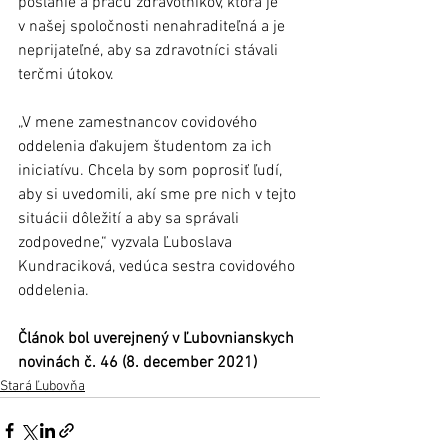
poslanie a prácu zdravotníkov, ktorá je 
v našej spoločnosti nenahraditeľná a je 
neprijateľné, aby sa zdravotníci stávali 
terčmi útokov.
„V mene zamestnancov covidového 
oddelenia ďakujem študentom za ich 
iniciatívu. Chcela by som poprosiť ľudí, 
aby si uvedomili, akí sme pre nich v tejto 
situácii dôležití a aby sa správali 
zodpovedne,“ vyzvala Ľuboslava 
Kundraciková, vedúca sestra covidového 
oddelenia.  			
Článok bol uverejnený v Ľubovnianskych 
novinách č. 46 (8. december 2021) 
Stará Ľubovňa