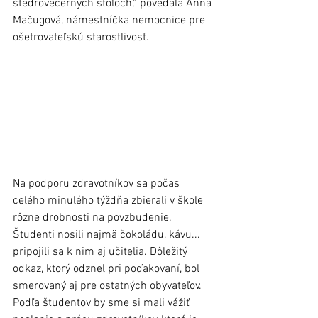
štedrovečerných stoloch,“ povedala Anna 
Mačugová, námestníčka nemocnice pre 
ošetrovateľskú starostlivosť.
Na podporu zdravotníkov sa počas 
celého minulého týždňa zbierali v škole 
rôzne drobnosti na povzbudenie. 
Študenti nosili najmä čokoládu, kávu... 
pripojili sa k nim aj učitelia. Dôležitý 
odkaz, ktorý odznel pri poďakovaní, bol 
smerovaný aj pre ostatných obyvateľov. 
Podľa študentov by sme si mali vážiť 