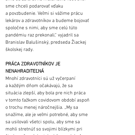
sme chceli podarovať vďaku 
a povzbudenie. Veľmi si vážime prácu 
lekárov a zdravotníkov a budeme bojovať 
spoločne s nimi, aby sme celú túto 
pandémiu raz prekonali,“ vyjadril sa 
Branislav Balušinský, predseda Žiackej 
školskej rady.
PRÁCA ZDRAVOTNÍKOV JE 
NENAHRADITEĽNÁ
Mnohí zdravotníci sú už vyčerpaní 
a každým dňom očakávajú, že sa 
situácia zlepší, aby bola pre nich práca 
v tomto ťažkom covidovom období aspoň 
o trochu menej náročnejšia. „My sa 
snažíme, ale je veľmi potrebné, aby sme 
sa usilovali všetci spolu, aby sme sa 
mohli stretnúť so svojimi blízkymi pri 