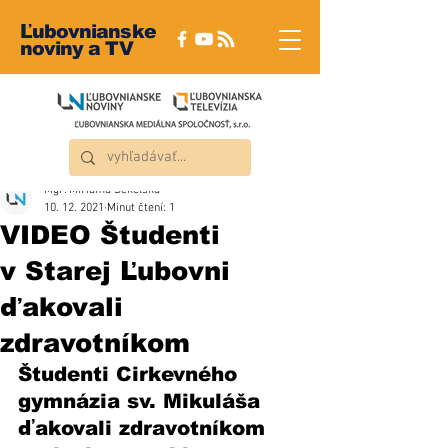
Ľubovnianske
noviny a TV
Mgr. Miriama Sekelská
10. 12. 2021
Minut čtení: 1
VIDEO Študenti
v Starej Ľubovni
ďakovali
zdravotníkom
Študenti Cirkevného 
gymnázia sv. Mikuláša 
ďakovali zdravotníkom 