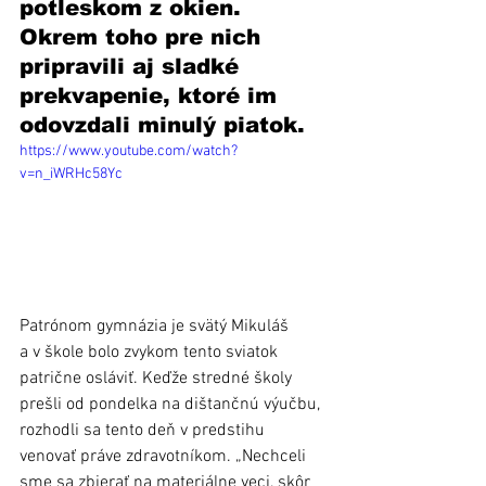
potleskom z okien. 
Okrem toho pre nich 
pripravili aj sladké 
prekvapenie, ktoré im 
odovzdali minulý piatok.
https://www.youtube.com/watch?
v=n_iWRHc58Yc
Patrónom gymnázia je svätý Mikuláš 
a v škole bolo zvykom tento sviatok 
patrične osláviť. Keďže stredné školy 
prešli od pondelka na dištančnú výučbu, 
rozhodli sa tento deň v predstihu 
venovať práve zdravotníkom. „Nechceli 
sme sa zbierať na materiálne veci, skôr 