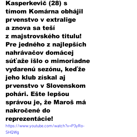
Kasperkevič (28) s 
tímom Komárna obhájil 
prvenstvo v extralige 
a znova sa teší 
z majstrovského titulu! 
Pre jedného z najlepších 
nahrávačov domácej 
súťaže išlo o mimoriadne 
vydarenú sezónu, keďže 
jeho klub získal aj 
prvenstvo v Slovenskom 
pohári. Ešte lepšou 
správou je, že Maroš má 
nakročené do 
reprezentácie!
https://www.youtube.com/watch?v=P3yRo-
SHQWg