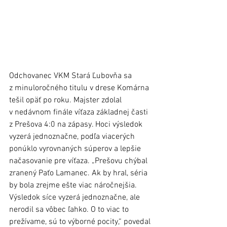
Odchovanec VKM Stará Ľubovňa sa 
z minuloročného titulu v drese Komárna 
tešil opäť po roku. Majster zdolal 
v nedávnom finále víťaza základnej časti 
z Prešova 4:0 na zápasy. Hoci výsledok 
vyzerá jednoznačne, podľa viacerých 
ponúklo vyrovnaných súperov a lepšie 
načasovanie pre víťaza. „Prešovu chýbal 
zranený Paťo Lamanec. Ak by hral, séria 
by bola zrejme ešte viac náročnejšia. 
Výsledok síce vyzerá jednoznačne, ale 
nerodil sa vôbec ľahko. O to viac to 
prežívame, sú to výborné pocity,“ povedal 