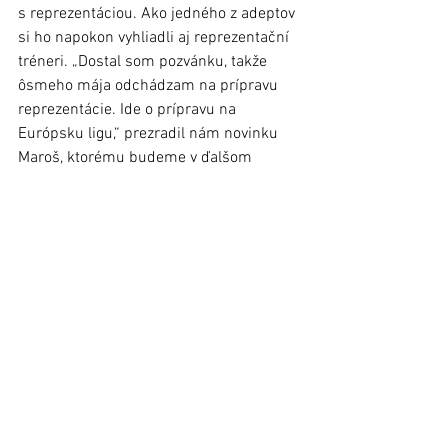
s reprezentáciou. Ako jedného z adeptov 
si ho napokon vyhliadli aj reprezentační 
tréneri. „Dostal som pozvánku, takže 
ôsmeho mája odchádzam na prípravu 
reprezentácie. Ide o prípravu na 
Európsku ligu,“ prezradil nám novinku 
Maroš, ktorému budeme v ďalšom 
kariérnom napredovaní fandiť aj naďalej. 
foto: archív kn, po
Článok bol uverejnený v Ľubovnianskych 
novinách č. 17 (4. máj 2022)
Stará Ľubovňa
Šport