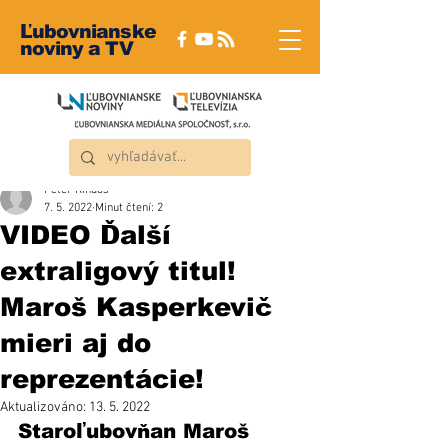
Ľubovnianske
noviny a TV
Peter Rindoš
7. 5. 2022
Minut čtení: 2
VIDEO Ďalší
extraligový titul!
Maroš Kasperkevič
mieri aj do
reprezentácie!
Aktualizováno:
13. 5. 2022
Staroľubovňan Maroš 