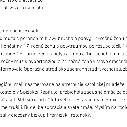
ko išlo o dievčatá zo 
 boli vekom na prahu 
o nemocníc v okolí 
o muža s poranením hlavy, brucha a panvy, 14-ročnú ženu 
j končatiny, 17-ročnú ženu s polytraumou po resuscitácii, 1
nčatiny, 15-ročnú ženu s polytraumou a 14-ročného muža s
- ročný muž s hypertenziou a 24 ročná žena v stave emočnéh
informovalo Operačné stredisko záchrannej zdravotnej služ
regiónu mali nasmerované na stretnutie katolíckej mládeže. 
 kostole v Spišskej Kapitule, prebiehala zádušná omša za o
iť asi 1 600 veriacich. "Toto veľké nešťastie ma nesmierne 
me zrušili. Bude iba adorácia a svätá omša. Myslím na rodičo
šský diecézny biskup František Trstenský.