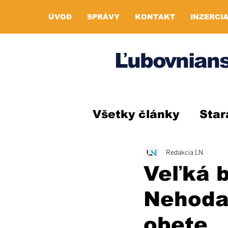
ÚVOD
SPRÁVY
KONTAKT
INZERCI
Ľubovnians
Všetky články
Star
Redakcia ĽN
Veľká b
Nehoda 
obete