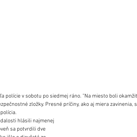
ľa polície v sobotu po siedmej ráno. "Na miesto boli okamži
zpečnostné zložky. Presné príčiny, ako aj miera zavinenia,
olícia.    
alosti hlásili najmenej 
eň sa potvrdili dve 