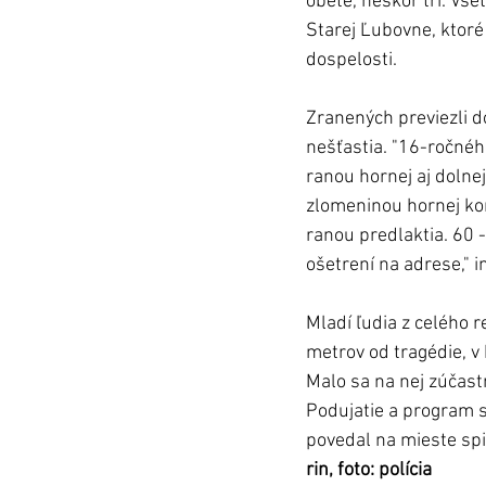
obete, neskôr tri. Všet
Starej Ľubovne, ktoré
dospelosti. 
Zranených previezli d
nešťastia. "16-ročnéh
ranou hornej aj dolne
zlomeninou hornej ko
ranou predlaktia. 60 
ošetrení na adrese," 
Mladí ľudia z celého 
metrov od tragédie, 
v
Malo sa na nej zúčastn
Podujatie a program s
povedal na mieste spi
rin, foto: polícia