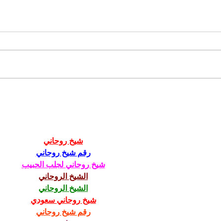
Zem
Naši starí rodičia vedeli
u ho
- ako zbaviť sliepky v
z kl
horúcich dňoch
trén
parazitov
شيخ روحاني
رقم شيخ روحاني
شيخ روحاني لجلب الحبيب
الشيخ الروحاني
الشيخ الروحاني
شيخ روحاني سعودي
رقم شيخ روحاني