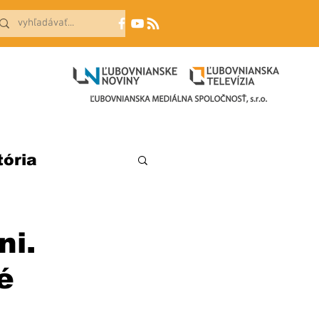
tória
ni.
é