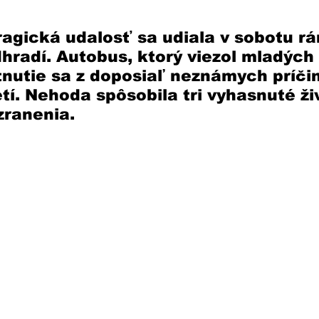
agická udalosť sa udiala v sobotu rá
radí. Autobus, ktorý viezol mladých 
tnutie sa z doposiaľ neznámych príčin
tí. Nehoda spôsobila tri vyhasnuté ži
zranenia. 