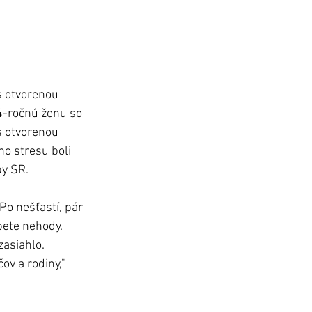
s otvorenou 
4-ročnú ženu so 
 otvorenou 
o stresu boli 
by SR.
Po nešťastí, pár 
bete nehody. 
zasiahlo. 
v a rodiny," 