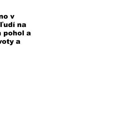
no v 
ľudí na 
 pohol a 
voty a 