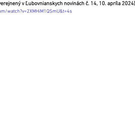
uverejnený v Ľubovnianskych novinách č. 14, 10. apríla 2024
.com/watch?v=2XMHiM1QSmU&t=4s