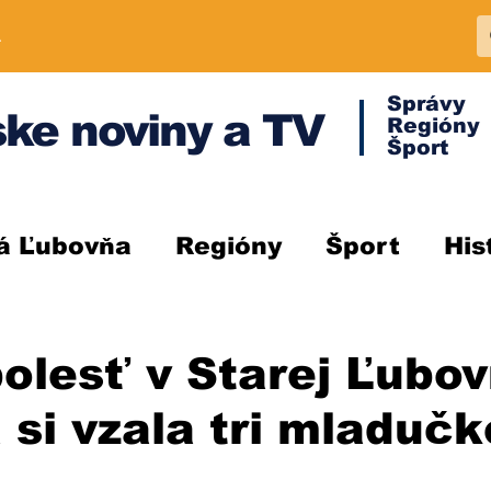
A
Správy
ke noviny a TV
Regióny
Šport
á Ľubovňa
Regióny
Šport
His
olesť v Starej Ľubov
si vzala tri mladučk