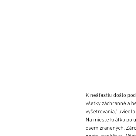
K nešťastiu došlo pod
všetky záchranné a be
vyšetrovania," uviedla p
Na mieste krátko po ud
osem zranených. Zárov