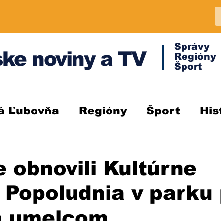
A
Správy
ke noviny a TV
Regióny
Šport
á Ľubovňa
Regióny
Šport
His
 obnovili Kultúrne
. Popoludnia v parku 
 umelcom