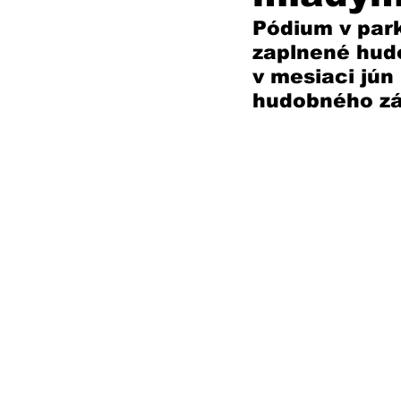
Pódium v park
zaplnené hudo
v mesiaci jún
hudobného záž