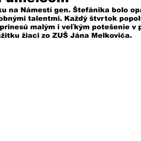
u na Námestí gen. Štefánika bolo op
bnými talentmi. Každý štvrtok popol
 prinesú malým i veľkým potešenie v
itku žiaci zo ZUŠ Jána Melkoviča. 