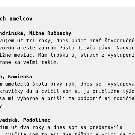
ch umelcov
ndrinská, Nižné Ružbachy
vujem už tri roky, dnes budem hrať štvorručnú 
vovou a ešte zahrám Páslo dievča pávy. Nacvičo
ižne mesiac. Mám trošku aj strach z vystúpenia
rane sa veľmi teším. 

a, Kamienka
m umeleckú školu prvý rok, dnes som vystupoval
kravičky du a cvičil som si ju približne týžde
sa mi výborne a prišli ma podporiť aj rodičia
. 

vadská, Podolínec
dím už dva roky a dnes som sa predstavila 
, cvičila som to asi dva týždne a veľmi sa te