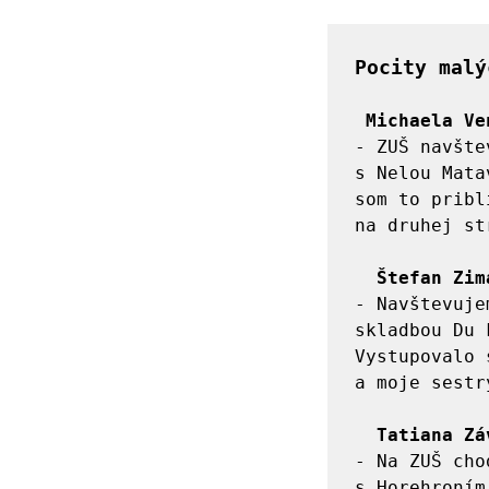
Pocity malý
Michaela Ve
- ZUŠ navšte
s Nelou Mata
som to pribl
na druhej st
Štefan Zim
- Navštevuje
skladbou Du 
Vystupovalo 
a moje sestry
Tatiana Zá
- Na ZUŠ cho
s Horehroním