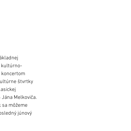
ákladnej 
 kultúrno-
m koncertom 
ltúrne štvrtky 
asickej 
Š Jána Melkoviča.
ok sa môžeme 
osledný júnový 