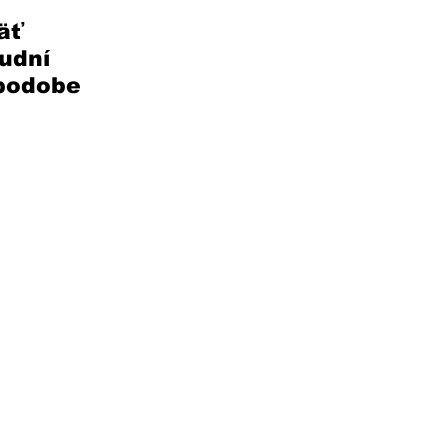
äť 
udní 
 podobe 