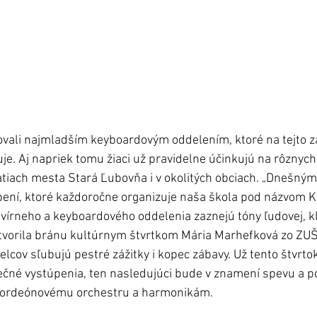
ovali najmladším keyboardovým oddelením, ktoré na tejto z
je. Aj napriek tomu žiaci už pravidelne účinkujú na rôznych
tiach mesta Stará Ľubovňa i v okolitých obciach. „Dnešný
ení, ktoré každoročne organizuje naša škola pod názvom Ku
lavírneho a keyboardového oddelenia zaznejú tóny ľudovej, kl
otvorila bránu kultúrnym štvrtkom Mária Marhefková zo ZU
lcov sľubujú pestré zážitky i kopec zábavy. Už tento štvrt
nečné vystúpenia, ten nasledujúci bude v znamení spevu a p
akordeónovému orchestru a harmonikám. 