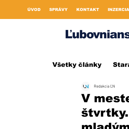
ÚVOD
SPRÁVY
KONTAKT
INZERCI
Ľubovnians
Všetky články
Star
Redakcia ĽN
V meste
štvrtky
mladým