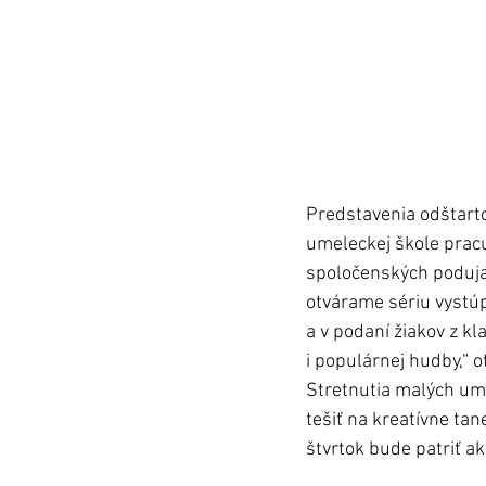
Predstavenia odštart
umeleckej škole pracu
spoločenských poduja
otvárame sériu vystúp
a v podaní žiakov z k
i populárnej hudby,“ 
Stretnutia malých ume
tešiť na kreatívne ta
štvrtok bude patriť 