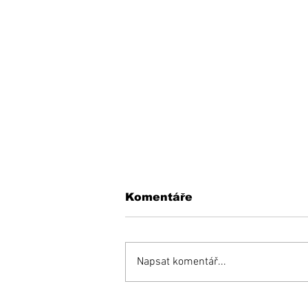
Komentáře
Napsat komentář...
Opäť si budeme do