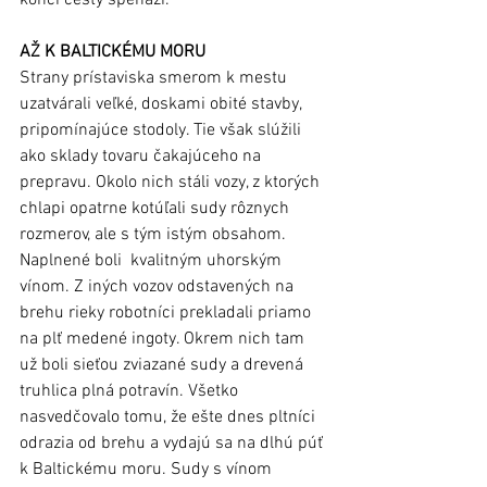
AŽ K BALTICKÉMU MORU
Strany prístaviska smerom k mestu 
uzatvárali veľké, doskami obité stavby, 
pripomínajúce stodoly. Tie však slúžili 
ako sklady tovaru čakajúceho na 
prepravu. Okolo nich stáli vozy, z ktorých 
chlapi opatrne kotúľali sudy rôznych 
rozmerov, ale s tým istým obsahom. 
Naplnené boli  kvalitným uhorským 
vínom. Z iných vozov odstavených na 
brehu rieky robotníci prekladali priamo 
na plť medené ingoty. Okrem nich tam 
už boli sieťou zviazané sudy a drevená 
truhlica plná potravín. Všetko 
nasvedčovalo tomu, že ešte dnes pltníci 
odrazia od brehu a vydajú sa na dlhú púť 
k Baltickému moru. Sudy s vínom 