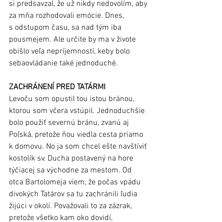
si predsavzal, že už nikdy nedovolím, aby 
za mňa rozhodovali emócie. Dnes, 
s odstupom času, sa nad tým iba 
pousmejem. Ale určite by ma v živote 
obišlo veľa nepríjemností, keby bolo 
sebaovládanie také jednoduché.
ZACHRÁNENÍ PRED TATÁRMI
Levoču som opustil tou istou bránou, 
ktorou som včera vstúpil. Jednoduchšie 
bolo použiť severnú bránu, zvanú aj 
Poľská, pretože ňou viedla cesta priamo 
k domovu. No ja som chcel ešte navštíviť 
kostolík sv. Ducha postavený na hore 
týčiacej sa východne za mestom. Od 
otca Bartolomeja viem, že počas vpádu 
divokých Tatárov sa tu zachránili ľudia 
žijúci v okolí. Považovali to za zázrak, 
pretože všetko kam oko dovidí, 