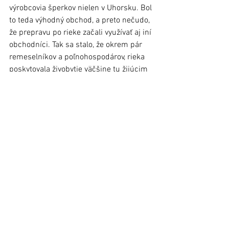
výrobcovia šperkov nielen v Uhorsku. Bol 
to teda výhodný obchod, a preto nečudo, 
že prepravu po rieke začali využívať aj iní 
obchodníci. Tak sa stalo, že okrem pár 
remeselníkov a poľnohospodárov, rieka 
poskytovala živobytie väčšine tu žijúcim 
obyvateľom. 
Až dnes, keď mi čas pridal na rozume, to 
čo stihol ubrať telu, si uvedomujem, že 
náš kostolík v Ľubovni je zasvätený 
svätému Mikulášovi. No a ten je predsa 
patrónom lodníkov a obchodníkov. Žiaľ, 
nestihol som sa spýtať otca, kým ešte žil, 
či to tak bolo aj pred jeho príchodom, 
alebo toto patrocínium kostol dostal až 
keď sa  živiteľkou mešťanov stala rieka. 
Teraz sa to už od neho, žiaľ, nedozviem 
a dostať sa k starým listinám 
nevládzem. Napokon, nie je to jediná 