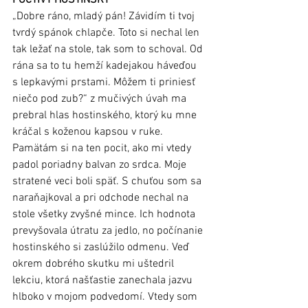
„Dobre ráno, mladý pán! Závidím ti tvoj 
tvrdý spánok chlapče. Toto si nechal len 
tak ležať na stole, tak som to schoval. Od 
rána sa to tu hemží kadejakou háveďou 
s lepkavými prstami. Môžem ti priniesť 
niečo pod zub?“ z mučivých úvah ma 
prebral hlas hostinského, ktorý ku mne 
kráčal s koženou kapsou v ruke. 
Pamätám si na ten pocit, ako mi vtedy 
padol poriadny balvan zo srdca. Moje 
stratené veci boli späť. S chuťou som sa 
naraňajkoval a pri odchode nechal na 
stole všetky zvyšné mince. Ich hodnota 
prevyšovala útratu za jedlo, no počínanie 
hostinského si zaslúžilo odmenu. Veď 
okrem dobrého skutku mi uštedril 
lekciu, ktorá našťastie zanechala jazvu 
hlboko v mojom podvedomí. Vtedy som 