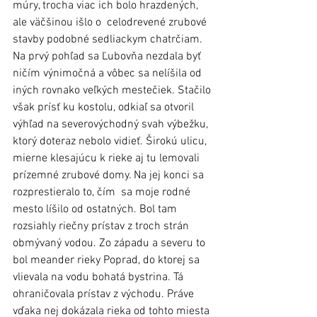
múry, trocha viac ich bolo hrazdených, 
ale väčšinou išlo o  celodrevené zrubové 
stavby podobné sedliackym chatrčiam. 
Na prvý pohľad sa Ľubovňa nezdala byť 
ničím výnimočná a vôbec sa nelíšila od 
iných rovnako veľkých mestečiek. Stačilo 
však prísť ku kostolu, odkiaľ sa otvoril 
výhľad na severovýchodný svah výbežku, 
ktorý doteraz nebolo vidieť. Širokú ulicu, 
mierne klesajúcu k rieke aj tu lemovali 
prízemné zrubové domy. Na jej konci sa 
rozprestieralo to, čím  sa moje rodné 
mesto líšilo od ostatných. Bol tam 
rozsiahly riečny prístav z troch strán 
obmývaný vodou. Zo západu a severu to 
bol meander rieky Poprad, do ktorej sa 
vlievala na vodu bohatá bystrina. Tá 
ohraničovala prístav z východu. Práve 
vďaka nej dokázala rieka od tohto miesta 