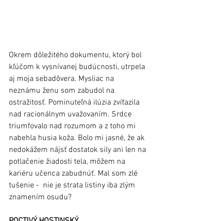
Okrem dôležitého dokumentu, ktorý bol 
kľúčom k vysnívanej budúcnosti, utrpela 
aj moja sebadôvera. Mysliac na 
neznámu ženu som zabudol na 
ostražitosť. Pominuteľná ilúzia zvíťazila 
nad racionálnym uvažovaním. Srdce 
triumfovalo nad rozumom a z toho mi 
nabehla husia koža. Bolo mi jasné, že ak 
nedokážem nájsť dostatok sily ani len na 
potlačenie žiadosti tela, môžem na 
kariéru učenca zabudnúť. Mal som zlé 
tušenie -  nie je strata listiny iba zlým  
znamením osudu?
POCTIVÝ HOSTINSKÝ