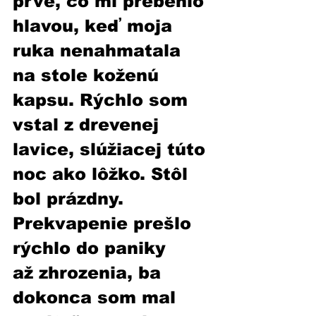
prvé, čo mi prebehlo 
hlavou, keď moja 
ruka nenahmatala 
na stole koženú 
kapsu. Rýchlo som 
vstal z drevenej 
lavice, slúžiacej túto 
noc ako lôžko. Stôl 
bol prázdny. 
Prekvapenie prešlo 
rýchlo do paniky 
až zhrozenia, ba 
dokonca som mal 