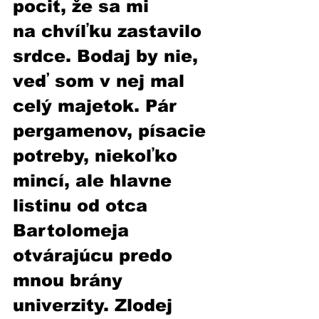
pocit, že sa mi 
na chvíľku zastavilo 
srdce. Bodaj by nie, 
veď som v nej mal 
celý majetok. Pár 
pergamenov, písacie 
potreby, niekoľko 
mincí, ale hlavne 
listinu od otca 
Bartolomeja 
otvárajúcu predo 
mnou brány 
univerzity. Zlodej 