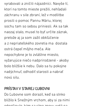
vyrabovali a zničili nájazdníci. Navyše tí, 
ktorí na tomto mieste prežili, nehľadali 
záchranu v sile zbraní, lež v modlitbe 
prosili o pomoc Pannu Máriu, ktorej 
sochu tam so sebou priniesli. Ak sa tak 
naozaj stalo, musel to byť určite zázrak, 
pretože aj ja som zažil obkľúčenie 
a z nepriateľského zovretia ma  dostala 
ostrá čepeľ môjho meča. Ale 
nepochybne je to zvláštne miesto, 
vyžarujúce niečo nadprirodzené - akoby 
bolo bližšie k nebu. Dalo sa tu pokojne 
nadýchnuť, odhodiť starosti a nabrať 
novú silu.
PRÍSTAV V STAREJ ĽUBOVNI
Do Ľubovne som dorazil, keď sa slnko 
blížilo k Snežným vrchom, aby si za nimi 
odpočinulo, kým sa ráno znovu vydá na 