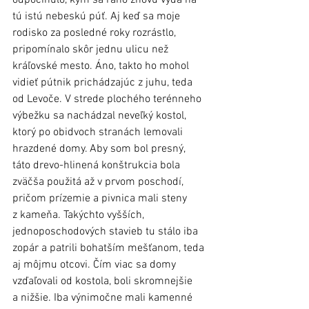
tú istú nebeskú púť. Aj keď sa moje 
rodisko za posledné roky rozrástlo, 
pripomínalo skôr jednu ulicu než 
kráľovské mesto. Áno, takto ho mohol 
vidieť pútnik prichádzajúc z juhu, teda 
od Levoče. V strede plochého terénneho 
výbežku sa nachádzal neveľký kostol, 
ktorý po obidvoch stranách lemovali 
hrazdené domy. Aby som bol presný, 
táto drevo-hlinená konštrukcia bola 
zväčša použitá až v prvom poschodí, 
pričom prízemie a pivnica mali steny 
z kameňa. Takýchto vyšších, 
jednoposchodových stavieb tu stálo iba 
zopár a patrili bohatším mešťanom, teda 
aj môjmu otcovi. Čím viac sa domy 
vzďaľovali od kostola, boli skromnejšie 
a nižšie. Iba výnimočne mali kamenné 