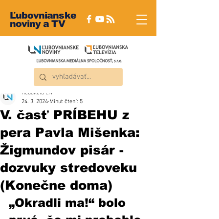
Ľubovnianske
noviny a TV
Redakcia ĽN
24. 3. 2024
Minut čtení: 5
V. časť PRÍBEHU z
pera Pavla Mišenka:
Žigmundov pisár -
dozvuky stredoveku
(Konečne doma)
„Okradli ma!“ bolo 