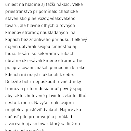
uniesť na hladine aj ťažší náklad. Veľké 
priestranstvo pripomínalo chaotické 
stavenisko plné vozov, všakovakého 
tovaru, ale hlavne dlhých a rovných 
kmeňov stromov, naukladaných  na 
kopách bez zdanlivého poriadku. Celkový 
dojem dotvárali svojou činnosťou aj 
ľudia. Tesári  so sekerami v rukách 
obratne okresávali kmene stromov. Tie 
po opracovaní znášali pomocníci k rieke, 
kde ich iní majstri ukladali k sebe. 
Dôležité bolo  nepoškodiť rovné drieky 
trámov a pritom dosiahnuť pevný spoj, 
aby takto zhotovené plavidlo zvládlo dlhú 
cestu k moru. Navyše mali svojmu 
majiteľovi poslúžiť dvakrát. Najprv ako 
súčasť plte prepravujúcej  náklad 
a zároveň aj ako tovar, ktorý sa tiež na 
konci cesty speňaží.