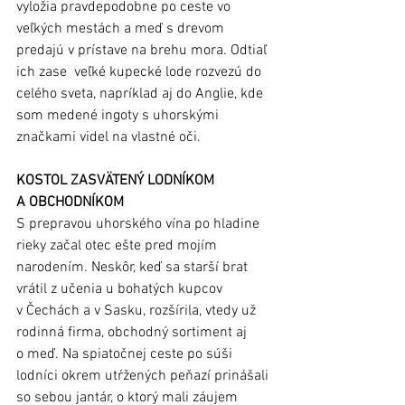
vyložia pravdepodobne po ceste vo 
veľkých mestách a meď s drevom 
predajú v prístave na brehu mora. Odtiaľ 
ich zase  veľké kupecké lode rozvezú do 
celého sveta, napríklad aj do Anglie, kde 
som medené ingoty s uhorskými 
značkami videl na vlastné oči.
KOSTOL ZASVÄTENÝ LODNÍKOM 
A OBCHODNÍKOM
S prepravou uhorského vína po hladine 
rieky začal otec ešte pred mojím 
narodením. Neskôr, keď sa starší brat 
vrátil z učenia u bohatých kupcov 
v Čechách a v Sasku, rozšírila, vtedy už 
rodinná firma, obchodný sortiment aj 
o meď. Na spiatočnej ceste po súši 
lodníci okrem utŕžených peňazí prinášali 
so sebou jantár, o ktorý mali záujem 