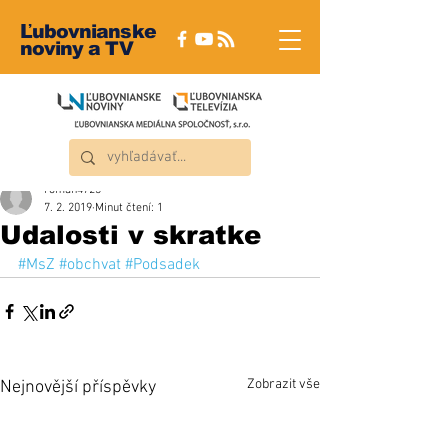
Ľubovnianske
noviny a TV
roman4723
7. 2. 2019
Minut čtení: 1
Udalosti v skratke
#MsZ
#obchvat
#Podsadek
Zobrazit vše
Nejnovější příspěvky