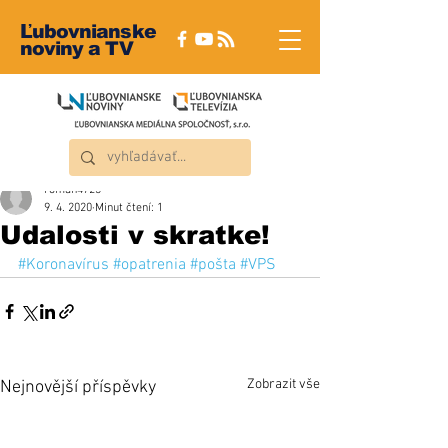
Ľubovnianske
noviny a TV
roman4723
9. 4. 2020
Minut čtení: 1
Udalosti v skratke!
#Koronavírus
#opatrenia
#pošta
#VPS
Zobrazit vše
Nejnovější příspěvky