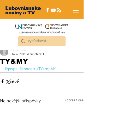
Ľubovnianske
noviny a TV
roman4723
16. 6. 2017
Minut čtení: 1
TY&MY
#gospel
#koncert
#TYampMY
Zobrazit vše
Nejnovější příspěvky