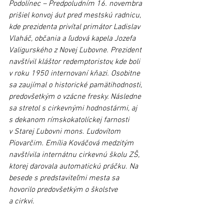
Podolínec – Predpoludním 16. novembra 
prišiel konvoj áut pred mestskú radnicu, 
kde prezidenta privítal primátor Ladislav 
Vlaháč, občania a ľudová kapela Jozefa 
Valigurského z Novej Ľubovne. Prezident 
navštívil kláštor redemptoristov, kde boli 
v roku 1950 internovaní kňazi. Osobitne 
sa zaujímal o historické pamätihodnosti, 
predovšetkým o vzácne fresky. Následne 
sa stretol s cirkevnými hodnostármi, aj 
s dekanom rímskokatolíckej farnosti 
v Starej Ľubovni mons. Ľudovítom 
Piovarčim. Emília Kováčová medzitým 
navštívila internátnu cirkevnú školu ZŠ, 
ktorej darovala automatickú práčku. Na 
besede s predstaviteľmi mesta sa 
hovorilo predovšetkým o školstve 
a cirkvi. 