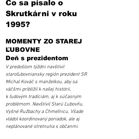
Čo sa písalo o 
Skrutkárni v roku 
1995?
MOMENTY ZO STAREJ 
ĽUBOVNE
Deň s prezidentom 
V predošlom týždni navštívil 
staroľubovniansky región prezident SR 
Michal Kováč s manželkou, aby sa 
väčšmi priblížil k našej histórii, 
k ľudovým tradíciám, aj k súčasným 
problémom. Navštívil Starú Ľubovňu, 
Vyšné Ružbachy a Chmeľnicu. Všade 
vládol koordinovaný poriadok, ale aj 
neplánované stretnutia s občanmi. 