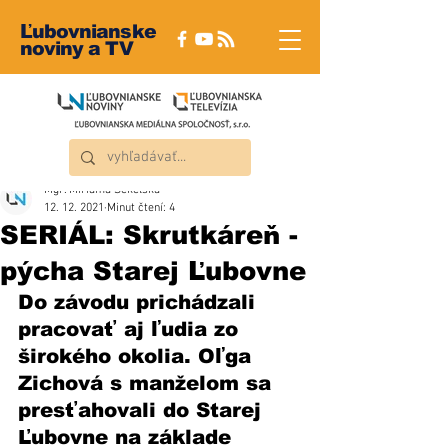
Ľubovnianske
noviny a TV
Mgr. Miriama Sekelská
12. 12. 2021
Minut čtení: 4
SERIÁL: Skrutkáreň -
pýcha Starej Ľubovne
Do závodu prichádzali 
pracovať aj ľudia zo 
širokého okolia. Oľga 
Zichová s manželom sa 
presťahovali do Starej 
Ľubovne na základe 