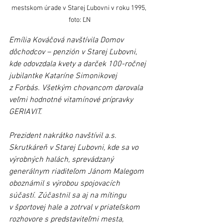
mestskom úrade v Starej Ľubovni v roku 1995, 
foto: ĽN
Emília Kováčová navštívila Domov 
dôchodcov – penzión v Starej Ľubovni, 
kde odovzdala kvety a darček 100-ročnej 
jubilantke Kataríne Simonikovej 
z Forbás. Všetkým chovancom darovala 
veľmi hodnotné vitamínové prípravky 
GERIAVIT.
Prezident nakrátko navštívil a.s. 
Skrutkáreň v Starej Ľubovni, kde sa vo 
výrobných halách, sprevádzaný 
generálnym riaditeľom Jánom Malegom 
oboznámil s výrobou spojovacích 
súčastí. Zúčastnil sa aj na mítingu 
v športovej hale a zotrval v priateľskom 
rozhovore s predstaviteľmi mesta, 