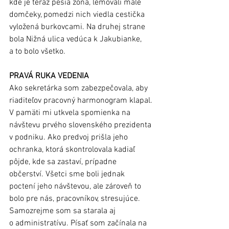
kde je teraz pešia zóna, lemovali malé 
domčeky, pomedzi nich viedla cestička 
vyložená burkovcami. Na druhej strane 
bola Nižná ulica vedúca k Jakubianke, 
a to bolo všetko.
PRAVÁ RUKA VEDENIA
Ako sekretárka som zabezpečovala, aby 
riaditeľov pracovný harmonogram klapal. 
V pamäti mi utkvela spomienka na 
návštevu prvého slovenského prezidenta 
v podniku. Ako predvoj prišla jeho 
ochranka, ktorá skontrolovala kadiaľ 
pôjde, kde sa zastaví, prípadne 
občerství. Všetci sme boli jednak 
poctení jeho návštevou, ale zároveň to 
bolo pre nás, pracovníkov, stresujúce.
Samozrejme som sa starala aj 
o administratívu. Písať som začínala na 