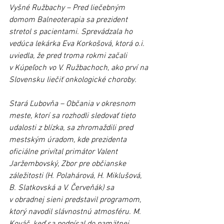
Vyšné Ružbachy – Pred liečebným 
domom Balneoterapia sa prezident 
stretol s pacientami. Sprevádzala ho 
vedúca lekárka Eva Korkošová, ktorá o.i. 
uviedla, že pred troma rokmi začali 
v Kúpeľoch vo V. Ružbachoch, ako prví na 
Slovensku liečiť onkologické choroby. 
Stará Ľubovňa – Občania v okresnom 
meste, ktorí sa rozhodli sledovať tieto 
udalosti z blízka, sa zhromaždili pred 
mestským úradom, kde prezidenta 
oficiálne privítal primátor Valent 
Jaržembovský, Zbor pre občianske 
záležitosti (H. Polahárová, H. Miklušová, 
B. Slatkovská a V. Červeňák) sa 
v obradnej sieni predstavil programom, 
ktorý navodil slávnostnú atmosféru. M. 
Kováč, keď sa podpísal do pamätnej 