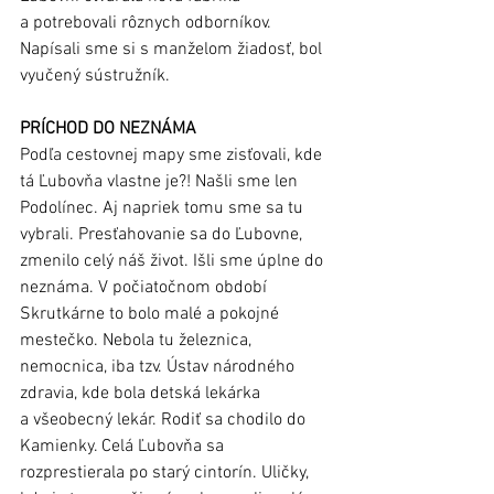
a potrebovali rôznych odborníkov. 
Napísali sme si s manželom žiadosť, bol 
vyučený sústružník. 
PRÍCHOD DO NEZNÁMA
Podľa cestovnej mapy sme zisťovali, kde 
tá Ľubovňa vlastne je?! Našli sme len 
Podolínec. Aj napriek tomu sme sa tu 
vybrali. Presťahovanie sa do Ľubovne, 
zmenilo celý náš život. Išli sme úplne do 
neznáma. V počiatočnom období 
Skrutkárne to bolo malé a pokojné 
mestečko. Nebola tu železnica, 
nemocnica, iba tzv. Ústav národného 
zdravia, kde bola detská lekárka 
a všeobecný lekár. Rodiť sa chodilo do 
Kamienky. Celá Ľubovňa sa 
rozprestierala po starý cintorín. Uličky, 