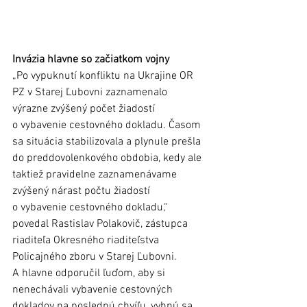
Invázia hlavne so začiatkom vojny
„Po vypuknutí konfliktu na Ukrajine OR 
PZ v Starej Ľubovni zaznamenalo 
výrazne zvýšený počet žiadostí 
o vybavenie cestovného dokladu. Časom 
sa situácia stabilizovala a plynule prešla 
do preddovolenkového obdobia, kedy ale 
taktiež pravidelne zaznamenávame 
zvýšený nárast počtu žiadostí 
o vybavenie cestovného dokladu,“ 
povedal Rastislav Polakovič, zástupca 
riaditeľa Okresného riaditeľstva 
Policajného zboru v Starej Ľubovni. 
A hlavne odporučil ľuďom, aby si 
nenechávali vybavenie cestovných 
dokladov na poslednú chvíľu, vyhnú sa 