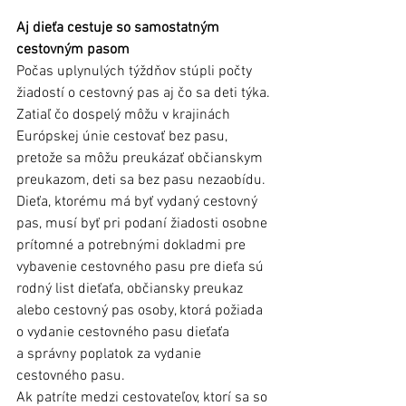
Aj dieťa cestuje so samostatným 
cestovným pasom
Počas uplynulých týždňov stúpli počty 
žiadostí o cestovný pas aj čo sa deti týka. 
Zatiaľ čo dospelý môžu v krajinách 
Európskej únie cestovať bez pasu, 
pretože sa môžu preukázať občianskym 
preukazom, deti sa bez pasu nezaobídu. 
Dieťa, ktorému má byť vydaný cestovný 
pas, musí byť pri podaní žiadosti osobne 
prítomné a potrebnými dokladmi pre 
vybavenie cestovného pasu pre dieťa sú 
rodný list dieťaťa, občiansky preukaz 
alebo cestovný pas osoby, ktorá požiada 
o vydanie cestovného pasu dieťaťa 
a správny poplatok za vydanie 
cestovného pasu. 
Ak patríte medzi cestovateľov, ktorí sa so 