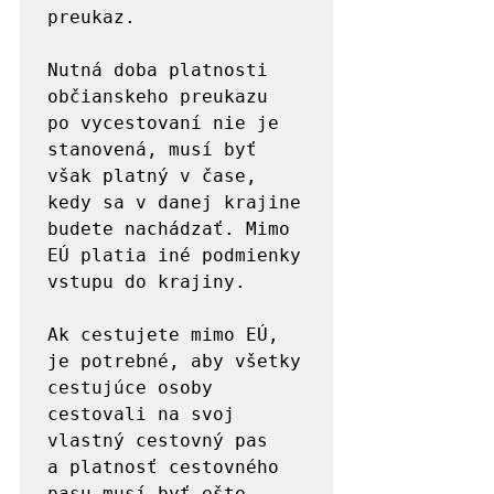
preukaz.

Nutná doba platnosti 
občianskeho preukazu 
po vycestovaní nie je 
stanovená, musí byť 
však platný v čase, 
kedy sa v danej krajine 
budete nachádzať. Mimo 
EÚ platia iné podmienky 
vstupu do krajiny. 

Ak cestujete mimo EÚ, 
je potrebné, aby všetky 
cestujúce osoby 
cestovali na svoj 
vlastný cestovný pas 
a platnosť cestovného 
pasu musí byť ešte 