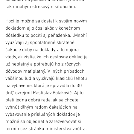
tak mnohým stresovým situáciám.
Hoci je možné sa dostať k svojim novým 
dokladom aj o čosi skôr, v konečnom 
dôsledku to pocíti aj peňaženka. „Mnohí 
využívajú aj spoplatnené skrátené 
čakacie doby na doklady, a to najmä 
vtedy, ak zistia, že ich cestovný doklad je 
už neplatný a potrebujú ho z rôznych 
dôvodov mať platný. V iných prípadoch 
väčšinou ľudia využívajú klasickú lehotu 
na vybavenie, ktorá je spravidla do 30 
dní,“ ozrejmil Rastislav Polakovič. Aj tu 
platí jedna dobrá rada, ak sa chcete 
vyhnúť dlhým radom čakajúcich na 
vybavovanie príslušných dokladov, je 
možné sa objednať a zarezvervovať si 
termín cez stránku ministerstva vnútra.  