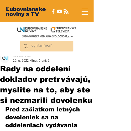
Ľubovnianske
noviny a TV
Redakcia ĽN
20. 6. 2022
Minut čtení: 2
Rady na oddelení
dokladov pretrvávajú,
myslite na to, aby ste
si nezmarili dovolenku
Pred začiatkom letných 
dovoleniek sa na 
oddeleniach vydávania 