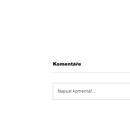
Komentáře
Napsat komentář...
Inšpiratívny príbeh:
Miňo súťaží aj proti
zdravým a bojuje o
miesto v reprezentácii!