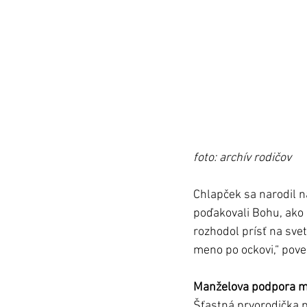
foto: archív rodičov
Chlapček sa narodil n
poďakovali Bohu, ako 
rozhodol prísť na svet
meno po ockovi,“ pov
Manželova podpora 
Šťastná prvorodička p