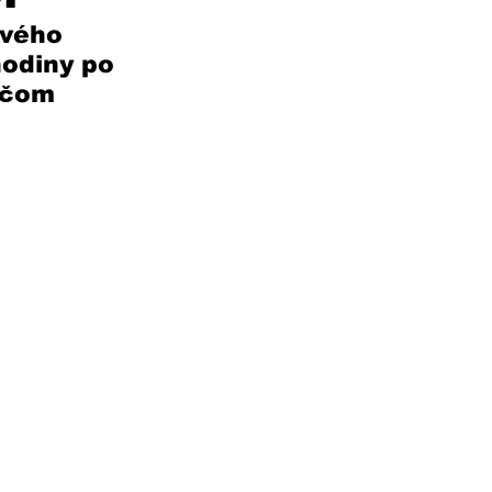
rvého 
hodiny po 
ičom 