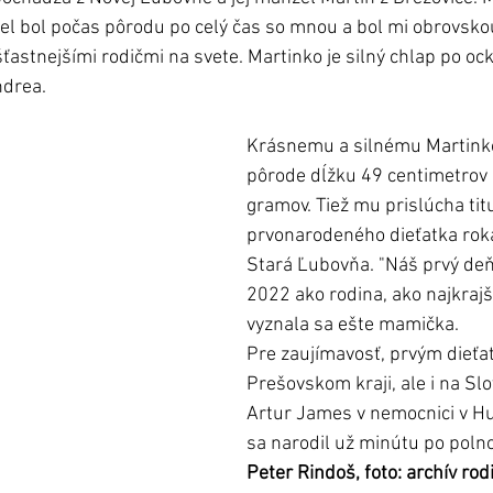
el bol počas pôrodu po celý čas so mnou a bol mi obrovsko
stnejšími rodičmi na svete. Martinko je silný chlap po oc
drea. 
Krásnemu a silnému Martinko
pôrode dĺžku 49 centimetrov 
gramov. Tiež mu prislúcha titu
prvonarodeného dieťatka rok
Stará Ľubovňa. "Náš prvý deň
2022 ako rodina, ako najkrajší
vyznala sa ešte mamička. 
Pre zaujímavosť, prvým dieť
Prešovskom kraji, ale i na Sl
Artur James v nemocnici v H
sa narodil už minútu po polno
Peter Rindoš, foto: archív rod