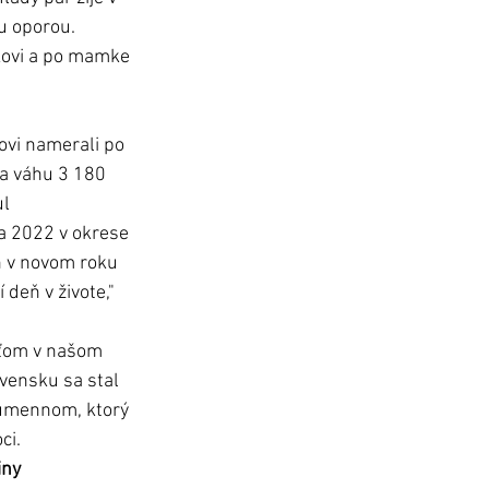
u oporou. 
kovi a po mamke 
vi namerali po 
a váhu 3 180 
l 
a 2022 v okrese 
 v novom roku 
 deň v živote," 
aťom v našom 
ovensku sa stal 
umennom, ktorý 
ci. 
iny