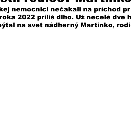
kej nemocnici nečakali na príchod p
oka 2022 príliš dlho. Už necelé dve 
pýtal na svet nádherný Martinko, rod
 