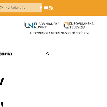
tória
V
!