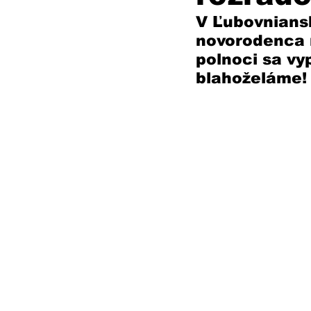
V Ľubovnians
novorodenca r
polnoci sa vy
blahoželáme!