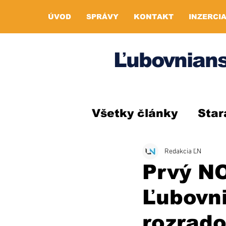
ÚVOD
SPRÁVY
KONTAKT
INZERCI
Ľubovnians
Všetky články
Star
Redakcia ĽN
Prvý N
Ľubovn
rozrado