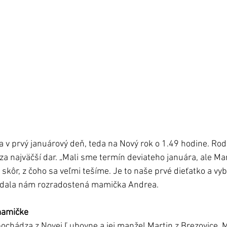
a v prvý januárový deň, teda na Nový rok o 1.49 hodine. Rodi
za najväčší dar. „Mali sme termín deviateho januára, ale Mar
 skôr, z čoho sa veľmi tešíme. Je to naše prvé dieťatko a vy
edala nám rozradostená mamička Andrea. 
mamičke
ochádza z Novej Ľubovne a jej manžel Martin z Brezovice. Ml