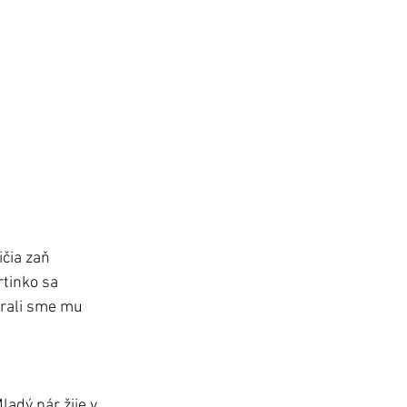
čia zaň 
tinko sa 
brali sme mu 
adý pár žije v 