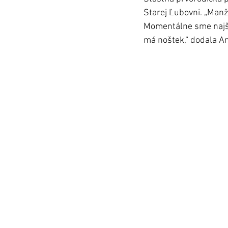
Starej Ľubovni. „Manž
Momentálne sme najšťa
má noštek,“ dodala An