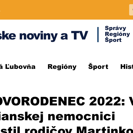
A
Správy
ke noviny a TV
Regióny
Šport
á Ľubovňa
Regióny
Šport
His
OVORODENEC 2022: 
ianskej nemocnici
stil rodičov Martinko