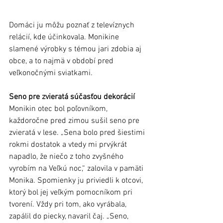
Domáci ju môžu poznať z televíznych 
relácií, kde účinkovala. Monikine 
slamené výrobky s témou jari zdobia aj 
obce, a to najmä v období pred 
veľkonočnými sviatkami. 
Seno pre zvieratá súčasťou dekorácií
Monikin otec bol poľovníkom, 
každoročne pred zimou sušil seno pre 
zvieratá v lese. „Sena bolo pred šiestimi 
rokmi dostatok a vtedy mi prvýkrát 
napadlo, že niečo z toho zvyšného 
vyrobím na Veľkú noc,“ zalovila v pamäti 
Monika. Spomienky ju priviedli k otcovi, 
ktorý bol jej veľkým pomocníkom pri 
tvorení. Vždy pri tom, ako vyrábala, 
zapálil do piecky, navaril čaj. „Seno, 