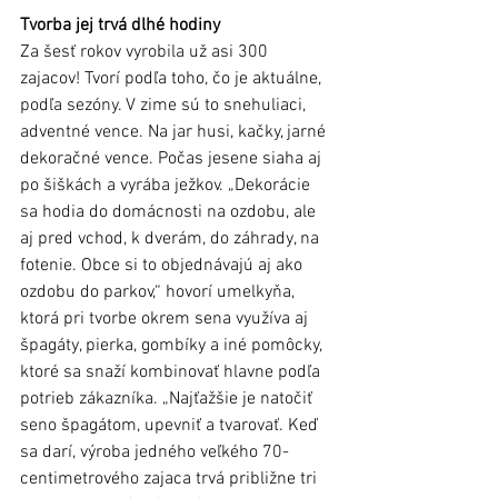
Tvorba jej trvá dlhé hodiny
Za šesť rokov vyrobila už asi 300 
zajacov! Tvorí podľa toho, čo je aktuálne, 
podľa sezóny. V zime sú to snehuliaci, 
adventné vence. Na jar husi, kačky, jarné 
dekoračné vence. Počas jesene siaha aj 
po šiškách a vyrába ježkov. „Dekorácie 
sa hodia do domácnosti na ozdobu, ale 
aj pred vchod, k dverám, do záhrady, na 
fotenie. Obce si to objednávajú aj ako 
ozdobu do parkov,“ hovorí umelkyňa, 
ktorá pri tvorbe okrem sena využíva aj 
špagáty, pierka, gombíky a iné pomôcky, 
ktoré sa snaží kombinovať hlavne podľa 
potrieb zákazníka. „Najťažšie je natočiť 
seno špagátom, upevniť a tvarovať. Keď 
sa darí, výroba jedného veľkého 70-
centimetrového zajaca trvá približne tri 