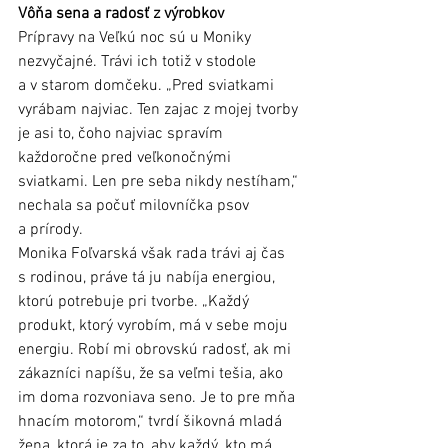
Vôňa sena a radosť z výrobkov
Prípravy na Veľkú noc sú u Moniky 
nezvyčajné. Trávi ich totiž v stodole 
a v starom domčeku. „Pred sviatkami 
vyrábam najviac. Ten zajac z mojej tvorby 
je asi to, čoho najviac spravím 
každoročne pred veľkonočnými 
sviatkami. Len pre seba nikdy nestíham,“ 
nechala sa počuť milovníčka psov 
a prírody.
Monika Foľvarská však rada trávi aj čas 
s rodinou, práve tá ju nabíja energiou, 
ktorú potrebuje pri tvorbe. „Každý 
produkt, ktorý vyrobím, má v sebe moju 
energiu. Robí mi obrovskú radosť, ak mi 
zákazníci napíšu, že sa veľmi tešia, ako 
im doma rozvoniava seno. Je to pre mňa 
hnacím motorom,“ tvrdí šikovná mladá 
žena, ktorá je za to, aby každý, kto má 