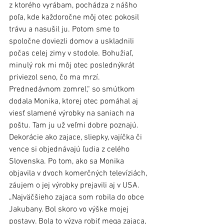
z ktorého vyrábam, pochádza z nášho 
poľa, kde každoročne môj otec pokosil 
trávu a nasušil ju. Potom sme to 
spoločne doviezli domov a uskladnili 
počas celej zimy v stodole. Bohužiaľ, 
minulý rok mi môj otec poslednýkrát 
priviezol seno, čo ma mrzí. 
Prednedávnom zomrel,“ so smútkom 
dodala Monika, ktorej otec pomáhal aj 
viesť slamené výrobky na saniach na 
poštu. Tam ju už veľmi dobre poznajú. 
Dekorácie ako zajace, sliepky, vajíčka či 
vence si objednávajú ľudia z celého 
Slovenska. Po tom, ako sa Monika 
objavila v dvoch komerčných televíziách, 
záujem o jej výrobky prejavili aj v USA. 
„Najväčšieho zajaca som robila do obce 
Jakubany. Bol skoro vo výške mojej 
postavy. Bola to výzva robiť mega zajaca, 