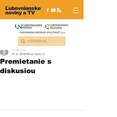
Ľubovnianske
noviny a TV
roman4723
19. 6. 2018
Minut čtení: 0
Premietanie s
diskusiou