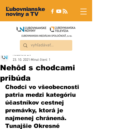
Ľubovnianske
noviny a TV
Redakcia ĽN
23. 10. 2021
Minut čtení: 1
Nehôd s chodcami
pribúda
Chodci vo všeobecnosti 
patria medzi kategóriu 
účastníkov cestnej 
premávky, ktorá je 
najmenej chránená. 
Tunajšie Okresné 