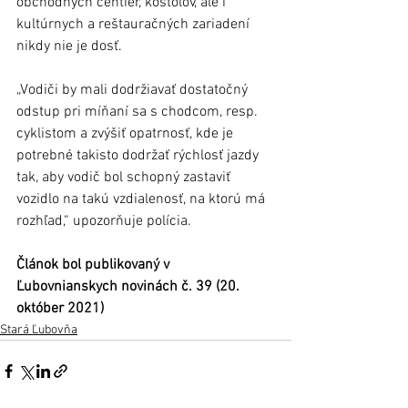
obchodných centier, kostolov, ale i 
kultúrnych a reštauračných zariadení 
nikdy nie je dosť. 
„Vodiči by mali dodržiavať dostatočný 
odstup pri míňaní sa s chodcom, resp. 
cyklistom a zvýšiť opatrnosť, kde je 
potrebné takisto dodržať rýchlosť jazdy 
tak, aby vodič bol schopný zastaviť 
vozidlo na takú vzdialenosť, na ktorú má 
rozhľad,“ upozorňuje polícia. 	
Článok bol publikovaný v 
Ľubovnianskych novinách č. 39 (20. 
október 2021)
Stará Ľubovňa