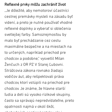
Reflexné prvky môžu zachrániť život
„Je dôležité, aby nemotoroví účastníci 
cestnej premávky mysleli na zásadu byť 
videní, a preto je nutné používať vhodné 
reflexné doplnky a vyberať si oblečenia 
svetlejšej farby. Samozrejmosťou by 
malo byť prechádzanie cez cestu 
maximálne bezpečne a na miestach na 
to určených, napríklad priechod pre 
chodcov a podobne,“ vysvetlil Milan 
Ženčuch z OR PZ V Starej Ľubovni. 
Strážcovia zákona rovnako žiadajú 
vodičov áut, aby rešpektovali práva 
chodcov, ktorí vstúpili na priechod pre 
chodcov. Je známe, že hlavne starší 
ľudia a deti sú vysoko rizikové skupiny, 
často sa správajú nepredvídateľne, preto 
opatrnosti najmä v okolí škôl, 