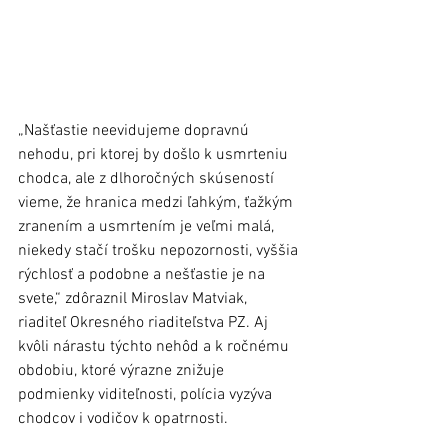
„Našťastie neevidujeme dopravnú 
nehodu, pri ktorej by došlo k usmrteniu 
chodca, ale z dlhoročných skúseností 
vieme, že hranica medzi ľahkým, ťažkým 
zranením a usmrtením je veľmi malá, 
niekedy stačí trošku nepozornosti, vyššia 
rýchlosť a podobne a nešťastie je na 
svete,“ zdôraznil Miroslav Matviak, 
riaditeľ Okresného riaditeľstva PZ. Aj 
kvôli nárastu týchto nehôd a k ročnému 
obdobiu, ktoré výrazne znižuje 
podmienky viditeľnosti, polícia vyzýva 
chodcov i vodičov k opatrnosti. 